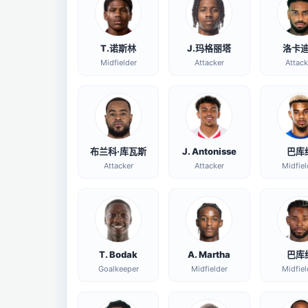
T.诺斯林
J.玛格丽塔
洛卡
Midfielder
Attacker
Attack
布兰科·库瓦斯
J. Antonisse
巴库
Attacker
Attacker
Midfiel
T. Bodak
A. Martha
巴库
Goalkeeper
Midfielder
Midfiel