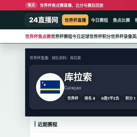
世界杯焦点赛直播、比分与赛后回放
焦点
24直播网
世界杯直播
今日赛程
焦点比赛
世界杯焦点赛
世界杯赛程
今日足球
世界杯积分
世界杯录像
英
世界杯直播
球队资料
库拉索
库拉索
Curaçao
世界杯
排名 4
0胜1平2负
积分 1
近期赛程