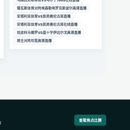
乌姆拉尼耶体育VS马尔丁1969在线直播
锡瓦斯体育对阵埃森勒埃罗克斯波尔高清直播
安塔利亚体育VS凯奇奥伦古库直播
安塔利亚体育VS凯奇奥伦古库在线直播
坦皮科马德罗VS蓝十字伊达尔戈高清直播
君主对阵坎昆高清直播
查看焦点比赛
赛