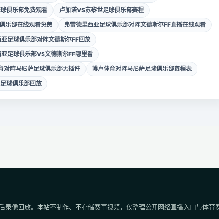
足球俱乐部免费观看
卢加诺VS苏黎世足球俱乐部赛程
球俱乐部在线观看免费
弗雷德里西亚足球俱乐部对阵文德斯尔FF直播在线观看
西亚足球俱乐部对阵文德斯尔FF回放
亚足球俱乐部VS文德斯尔FF哪里看
育对阵马尼萨足球俱乐部无插件
博卢体育对阵马尼萨足球俱乐部赛程表
萨足球俱乐部回放
后录像回放。本站不制作、不存储赛事视频，仅整理公开网络直播入口与体育