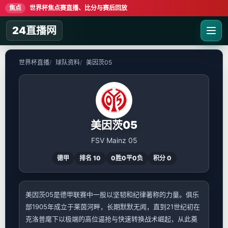
焦点
世界杯焦点赛直播、比分与赛后回放
24直播网
世界杯直播
球队资料
美因茨05
美因茨05
FSV Mainz 05
德甲
排名 10
0胜0平0负
积分 0
美因茨05是德甲联赛中一股以坚韧和纪律著称的力量。俱乐
部1905年成立于莱茵河畔，长期默默无闻，直到21世纪初在
克洛普麾下以极端的高位逼抢与快速转换战术崛起，从此奠