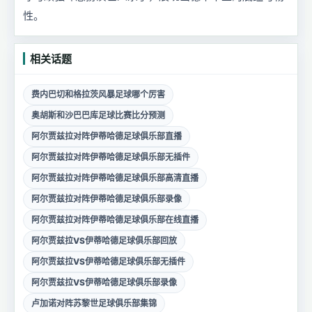
性。
相关话题
费内巴切和格拉茨风暴足球哪个厉害
奥胡斯和沙巴巴库足球比赛比分预测
阿尔贾兹拉对阵伊蒂哈德足球俱乐部直播
阿尔贾兹拉对阵伊蒂哈德足球俱乐部无插件
阿尔贾兹拉对阵伊蒂哈德足球俱乐部高清直播
阿尔贾兹拉对阵伊蒂哈德足球俱乐部录像
阿尔贾兹拉对阵伊蒂哈德足球俱乐部在线直播
阿尔贾兹拉VS伊蒂哈德足球俱乐部回放
阿尔贾兹拉VS伊蒂哈德足球俱乐部无插件
阿尔贾兹拉VS伊蒂哈德足球俱乐部录像
卢加诺对阵苏黎世足球俱乐部集锦