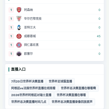
1
阿森纳
0
1
毕尔巴鄂竞技
0
1
亚特兰大
0
1
成都蓉城
45
1
拜仁慕尼黑
0
1
欧塞尔
0
直播入口
7月20日世界杯决赛直播
世界杯足球服直播
阿根廷vs法国世界杯直播在线观看
世界杯总决赛直播在哪看啊
2026世界杯阿根廷对瑞士直播
世界杯决赛直播在哪看
世界杯总决赛直播时间几点
世界杯总决赛直播录像回放原声