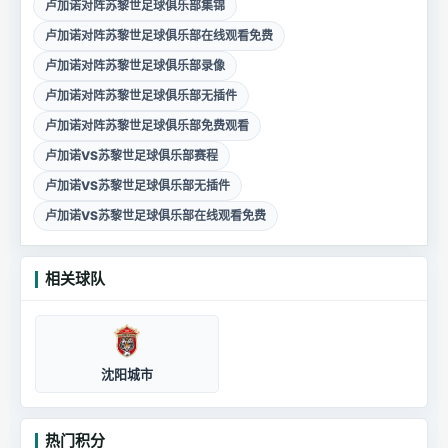
卢加诺对阵苏黎世足球俱乐部集锦
卢加诺对阵苏黎世足球俱乐部在线观看免费
卢加诺对阵苏黎世足球俱乐部录像
卢加诺对阵苏黎世足球俱乐部无插件
卢加诺对阵苏黎世足球俱乐部免费观看
卢加诺VS苏黎世足球俱乐部赛程
卢加诺VS苏黎世足球俱乐部无插件
卢加诺VS苏黎世足球俱乐部在线观看免费
相关球队
沈阳城市
热门积分