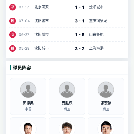
1 - 1
07-17
北京国安
沈阳城市
平
3 - 1
07-04
沈阳城市
重庆铜梁龙
胜
1 - 5
06-27
沈阳城市
山东鲁能
负
3 - 2
05-29
沈阳城市
上海海港
胜
球员阵容
田德奥
庞胜汉
张宏福
中场
后卫
后卫