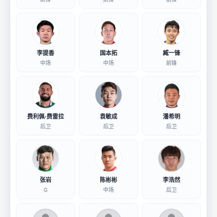
李提香
国本拓
臧一锋
中场
中场
前锋
费利佩·费雷拉
袁敏成
潘希明
后卫
后卫
后卫
张岩
陈彬彬
李浩然
G
中场
后卫