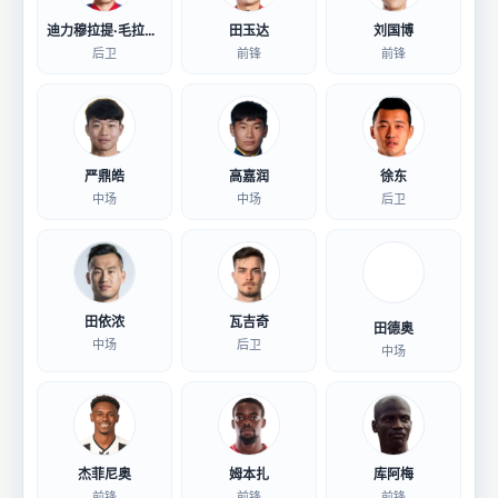
迪力穆拉提·毛拉尼牙孜
田玉达
刘国博
后卫
前锋
前锋
严鼎皓
高嘉润
徐东
中场
中场
后卫
田依浓
瓦吉奇
田德奥
中场
后卫
中场
杰菲尼奥
姆本扎
库阿梅
前锋
前锋
前锋