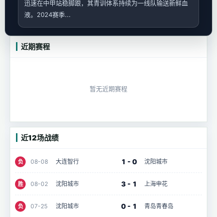
迅速在中甲站稳脚跟，其青训体系持续为一线队输送新鲜血
液。2024赛季...
近期赛程
暂无近期赛程
近12场战绩
1 - 0
08-08
大连智行
沈阳城市
负
3 - 1
08-02
沈阳城市
上海申花
胜
0 - 1
07-25
沈阳城市
青岛青春岛
负