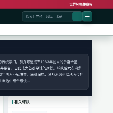
世界杯完整赛程
的传统豪门，前身可追溯至1983年创立的乐喜金星
首尔并更名，自此成为首都足球的旗帜。球队曾六次问鼎
13年闯入亚冠决赛，底蕴深厚。其战术风格以地面传控
重边中结合与快...
相关球队