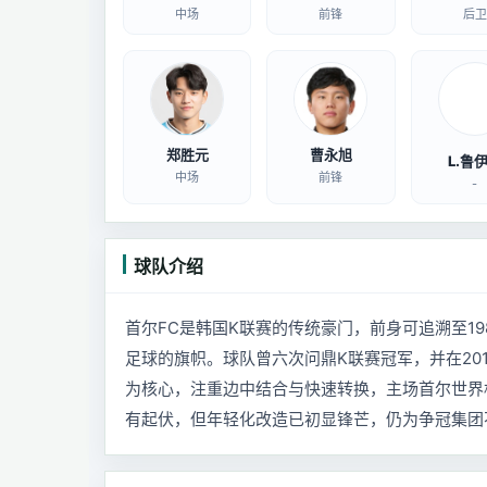
中场
前锋
后卫
郑胜元
曹永旭
L.鲁
中场
前锋
-
球队介绍
首尔FC是韩国K联赛的传统豪门，前身可追溯至19
足球的旗帜。球队曾六次问鼎K联赛冠军，并在20
为核心，注重边中结合与快速转换，主场首尔世界
有起伏，但年轻化改造已初显锋芒，仍为争冠集团