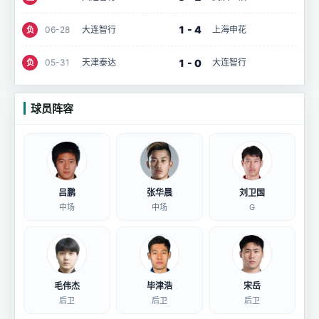
1 - 4
06-28
大连智行
上海申花
负
1 - 0
05-31
天津泰达
大连智行
负
球员阵容
吕鹏
张华晨
刘卫国
中场
中场
G
毛伟杰
毕津浩
宋岳
后卫
后卫
后卫