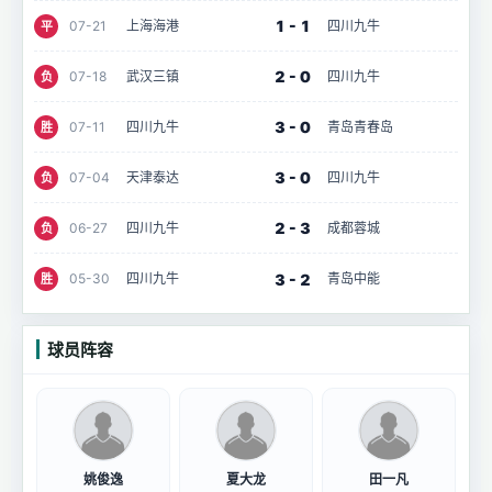
1 - 1
07-21
上海海港
四川九牛
平
2 - 0
07-18
武汉三镇
四川九牛
负
3 - 0
07-11
四川九牛
青岛青春岛
胜
3 - 0
07-04
天津泰达
四川九牛
负
2 - 3
06-27
四川九牛
成都蓉城
负
3 - 2
05-30
四川九牛
青岛中能
胜
球员阵容
姚俊逸
夏大龙
田一凡