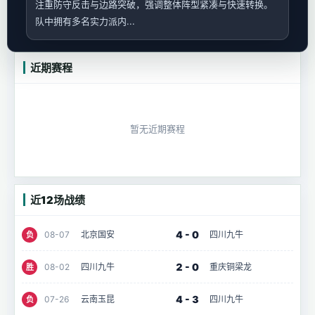
注重防守反击与边路突破，强调整体阵型紧凑与快速转换。
队中拥有多名实力派内...
近期赛程
暂无近期赛程
近12场战绩
4 - 0
08-07
北京国安
四川九牛
负
2 - 0
08-02
四川九牛
重庆铜梁龙
胜
4 - 3
07-26
云南玉昆
四川九牛
负