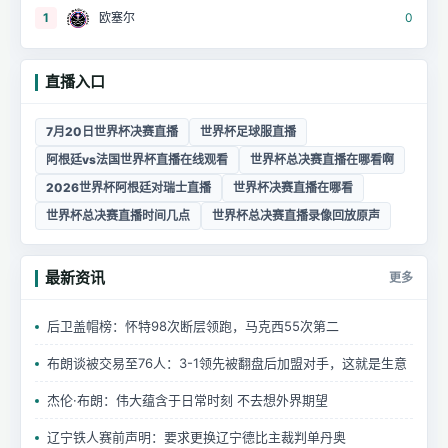
1
欧塞尔
0
直播入口
7月20日世界杯决赛直播
世界杯足球服直播
阿根廷vs法国世界杯直播在线观看
世界杯总决赛直播在哪看啊
2026世界杯阿根廷对瑞士直播
世界杯决赛直播在哪看
世界杯总决赛直播时间几点
世界杯总决赛直播录像回放原声
最新资讯
更多
后卫盖帽榜：怀特98次断层领跑，马克西55次第二
布朗谈被交易至76人：3-1领先被翻盘后加盟对手，这就是生意
杰伦·布朗：伟大蕴含于日常时刻 不去想外界期望
辽宁铁人赛前声明：要求更换辽宁德比主裁判单丹奥