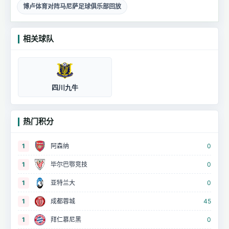
博卢体育对阵马尼萨足球俱乐部回放
相关球队
四川九牛
热门积分
1
阿森纳
0
1
毕尔巴鄂竞技
0
1
亚特兰大
0
1
成都蓉城
45
1
拜仁慕尼黑
0