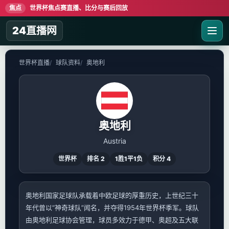
焦点
世界杯焦点赛直播、比分与赛后回放
24直播网
世界杯直播
球队资料
奥地利
奥地利
Austria
世界杯
排名 2
1胜1平1负
积分 4
奥地利国家足球队承载着中欧足球的厚重历史，上世纪三十
年代曾以“神奇球队”闻名，并夺得1954年世界杯季军。球队
由奥地利足球协会管理，球员多效力于德甲、奥超及五大联