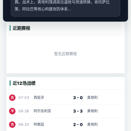
赛。战术上，奥地利强调高位逼抢与快速转换，依托萨比
策、阿拉巴等核心构建攻防体系...
近期赛程
暂无近期赛程
近12场战绩
3 - 0
07-03
西班牙
奥地利
负
3 - 3
06-28
阿尔及利亚
奥地利
平
2 - 0
06-23
阿根廷
奥地利
负