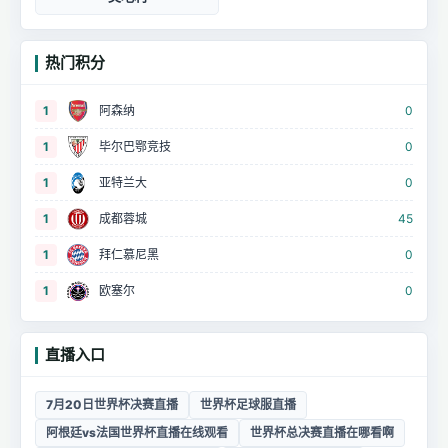
热门积分
1
阿森纳
0
1
毕尔巴鄂竞技
0
1
亚特兰大
0
1
成都蓉城
45
1
拜仁慕尼黑
0
1
欧塞尔
0
直播入口
7月20日世界杯决赛直播
世界杯足球服直播
阿根廷vs法国世界杯直播在线观看
世界杯总决赛直播在哪看啊