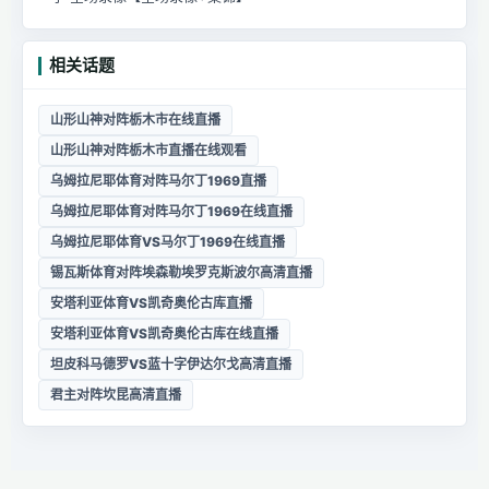
相关话题
山形山神对阵栃木市在线直播
山形山神对阵栃木市直播在线观看
乌姆拉尼耶体育对阵马尔丁1969直播
乌姆拉尼耶体育对阵马尔丁1969在线直播
乌姆拉尼耶体育VS马尔丁1969在线直播
锡瓦斯体育对阵埃森勒埃罗克斯波尔高清直播
安塔利亚体育VS凯奇奥伦古库直播
安塔利亚体育VS凯奇奥伦古库在线直播
坦皮科马德罗VS蓝十字伊达尔戈高清直播
君主对阵坎昆高清直播