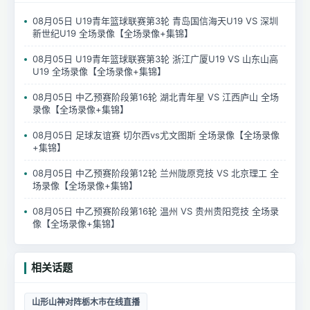
08月05日 U19青年篮球联赛第3轮 青岛国信海天U19 VS 深圳
新世纪U19 全场录像【全场录像+集锦】
08月05日 U19青年篮球联赛第3轮 浙江广厦U19 VS 山东山高
U19 全场录像【全场录像+集锦】
08月05日 中乙预赛阶段第16轮 湖北青年星 VS 江西庐山 全场
录像【全场录像+集锦】
08月05日 足球友谊赛 切尔西vs尤文图斯 全场录像【全场录像
+集锦】
08月05日 中乙预赛阶段第12轮 兰州陇原竞技 VS 北京理工 全
场录像【全场录像+集锦】
08月05日 中乙预赛阶段第16轮 温州 VS 贵州贵阳竞技 全场录
像【全场录像+集锦】
相关话题
山形山神对阵栃木市在线直播