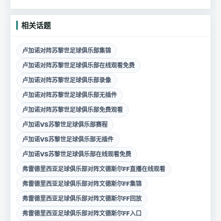
相关话题
卢加诺对阵苏黎世足球俱乐部集锦
卢加诺对阵苏黎世足球俱乐部在线观看免费
卢加诺对阵苏黎世足球俱乐部录像
卢加诺对阵苏黎世足球俱乐部无插件
卢加诺对阵苏黎世足球俱乐部免费观看
卢加诺VS苏黎世足球俱乐部赛程
卢加诺VS苏黎世足球俱乐部无插件
卢加诺VS苏黎世足球俱乐部在线观看免费
弗雷德里西亚足球俱乐部对阵文德斯尔FF直播在线观看
弗雷德里西亚足球俱乐部对阵文德斯尔FF集锦
弗雷德里西亚足球俱乐部对阵文德斯尔FF回放
弗雷德里西亚足球俱乐部对阵文德斯尔FF入口