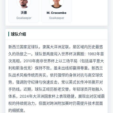
沃德
M. Crocombe
Goalkeeper
Goalkeeper
球队介绍
新西兰国家足球队，隶属大洋洲足联，是区域内历史最悠
久的劲旅之一。球队曾两度闯入世界杯决赛圈：1982年首
次亮相，2010年南非世界杯上以三场平局（包括逼平意大
利和斯洛伐克）保持不败，虽未出线却赢得尊重。新西兰
队战术风格传统而务实，依托强悍的身体对抗与高空球优
势，强调防守纪律与快速反击，常以英式长传冲吊撕开对
手防线。近期，球队正经历新老交替，年轻球员开始融入
体系，2024年大洋洲国家杯上表现稳健，展现出对区域霸
权的持续统治力，但面对跨洲附加赛时仍需提升技术层面
的细腻度。