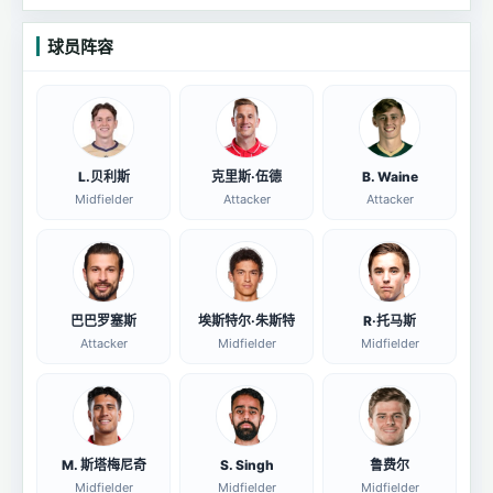
球员阵容
L.贝利斯
克里斯·伍德
B. Waine
Midfielder
Attacker
Attacker
巴巴罗塞斯
埃斯特尔·朱斯特
R·托马斯
Attacker
Midfielder
Midfielder
M. 斯塔梅尼奇
S. Singh
鲁费尔
Midfielder
Midfielder
Midfielder