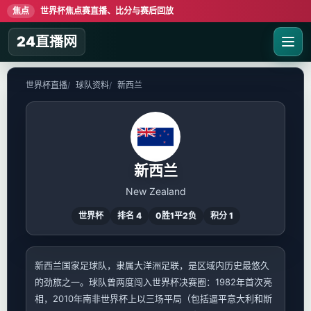
焦点
世界杯焦点赛直播、比分与赛后回放
24直播网
世界杯直播
球队资料
新西兰
新西兰
New Zealand
世界杯
排名 4
0胜1平2负
积分 1
新西兰国家足球队，隶属大洋洲足联，是区域内历史最悠久
的劲旅之一。球队曾两度闯入世界杯决赛圈：1982年首次亮
相，2010年南非世界杯上以三场平局（包括逼平意大利和斯