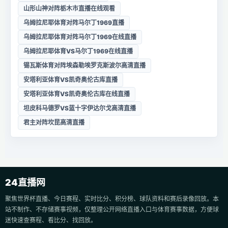
山形山神对阵栃木市直播在线观看
乌姆拉尼耶体育对阵马尔丁1969直播
乌姆拉尼耶体育对阵马尔丁1969在线直播
乌姆拉尼耶体育VS马尔丁1969在线直播
锡瓦斯体育对阵埃森勒埃罗克斯波尔高清直播
安塔利亚体育VS凯奇奥伦古库直播
安塔利亚体育VS凯奇奥伦古库在线直播
坦皮科马德罗VS蓝十字伊达尔戈高清直播
君主对阵坎昆高清直播
24直播网
聚焦世界杯直播、今日赛程、实时比分、积分榜、球队资料和赛后录像回放。本
站不制作、不存储赛事视频，仅整理公开网络直播入口与体育赛事数据，方便球
迷快速查赛程、看比分、找回放。