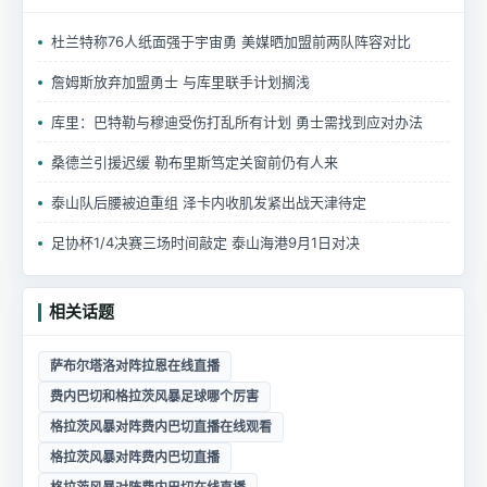
杜兰特称76人纸面强于宇宙勇 美媒晒加盟前两队阵容对比
詹姆斯放弃加盟勇士 与库里联手计划搁浅
库里：巴特勒与穆迪受伤打乱所有计划 勇士需找到应对办法
桑德兰引援迟缓 勒布里斯笃定关窗前仍有人来
泰山队后腰被迫重组 泽卡内收肌发紧出战天津待定
足协杯1/4决赛三场时间敲定 泰山海港9月1日对决
相关话题
萨布尔塔洛对阵拉恩在线直播
费内巴切和格拉茨风暴足球哪个厉害
格拉茨风暴对阵费内巴切直播在线观看
格拉茨风暴对阵费内巴切直播