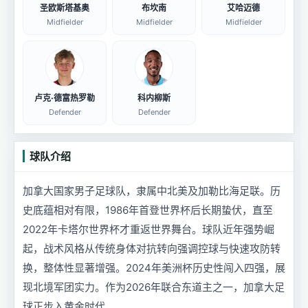
圣欧斯塔基奥
布坎南
艾哈迈德
Midfielder
Midfielder
Midfielder
卢克·德富热罗勒
科内柳斯
Defender
Defender
球队介绍
加拿大国家男子足球队，隶属中北美及加勒比海足联。历
史底蕴相对有限，1986年首登世界杯后长期蛰伏，直至
2022年卡塔尔世界杯才重返世界舞台。球队近年强势崛
起，战术风格从传统身体对抗转向强调控球与快速攻防转
换，整体性显著增强。2024年美洲杯历史性闯入四强，展
现北境军团实力。作为2026年联合东道主之一，加拿大足
球正步入黄金时代。