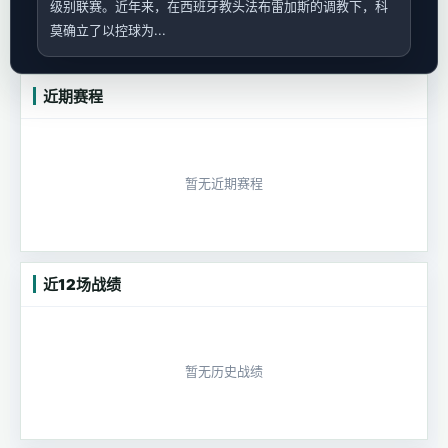
级别联赛。近年来，在西班牙教头法布雷加斯的调教下，科
莫确立了以控球为...
近期赛程
暂无近期赛程
近12场战绩
暂无历史战绩