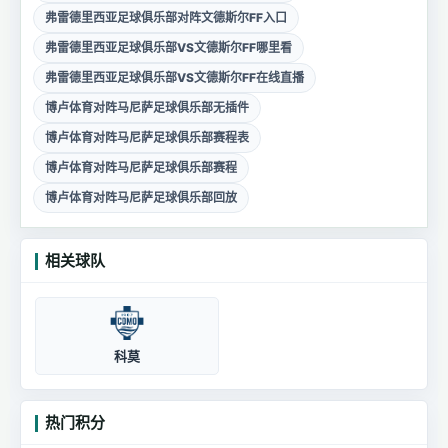
弗雷德里西亚足球俱乐部对阵文德斯尔FF入口
弗雷德里西亚足球俱乐部VS文德斯尔FF哪里看
弗雷德里西亚足球俱乐部VS文德斯尔FF在线直播
博卢体育对阵马尼萨足球俱乐部无插件
博卢体育对阵马尼萨足球俱乐部赛程表
博卢体育对阵马尼萨足球俱乐部赛程
博卢体育对阵马尼萨足球俱乐部回放
相关球队
科莫
热门积分