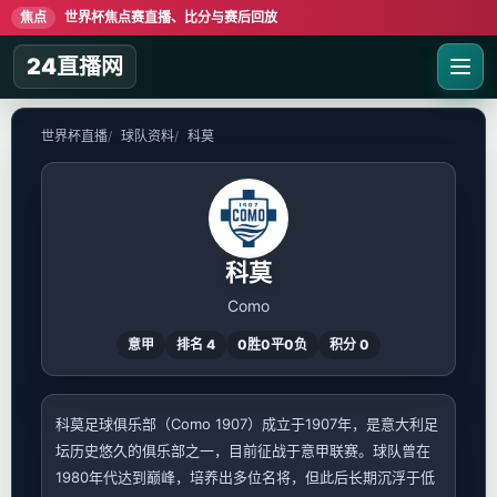
焦点
世界杯焦点赛直播、比分与赛后回放
24直播网
世界杯直播
球队资料
科莫
科莫
Como
意甲
排名 4
0胜0平0负
积分 0
科莫足球俱乐部（Como 1907）成立于1907年，是意大利足
坛历史悠久的俱乐部之一，目前征战于意甲联赛。球队曾在
1980年代达到巅峰，培养出多位名将，但此后长期沉浮于低