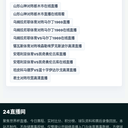
山形山神对阵栃木市在线直播
山形山神对阵栃木市直播在线观看
乌姆拉尼耶体育对阵马尔丁1969直播
乌姆拉尼耶体育对阵马尔丁1969在线直播
乌姆拉尼耶体育VS马尔丁1969在线直播
锡瓦斯体育对阵埃森勒埃罗克斯波尔高清直播
安塔利亚体育VS凯奇奥伦古库直播
安塔利亚体育VS凯奇奥伦古库在线直播
坦皮科马德罗VS蓝十字伊达尔戈高清直播
君主对阵坎昆高清直播
24直播网
聚焦世界杯直播、今日赛程、实时比分、积分榜、球队资料和赛后录像回放。本
站不制作、不存储赛事视频，仅整理公开网络直播入口与体育赛事数据，方便球