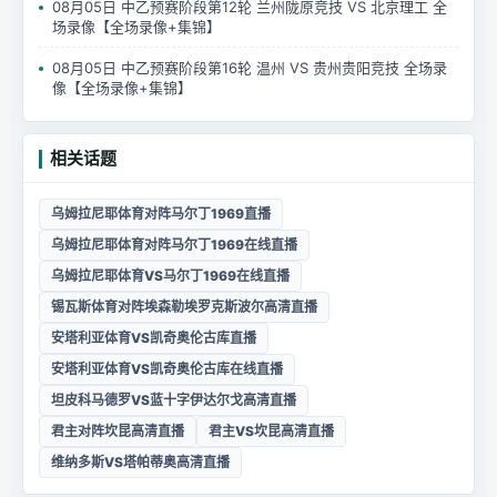
08月05日 中乙预赛阶段第12轮 兰州陇原竞技 VS 北京理工 全
场录像【全场录像+集锦】
08月05日 中乙预赛阶段第16轮 温州 VS 贵州贵阳竞技 全场录
像【全场录像+集锦】
相关话题
乌姆拉尼耶体育对阵马尔丁1969直播
乌姆拉尼耶体育对阵马尔丁1969在线直播
乌姆拉尼耶体育VS马尔丁1969在线直播
锡瓦斯体育对阵埃森勒埃罗克斯波尔高清直播
安塔利亚体育VS凯奇奥伦古库直播
安塔利亚体育VS凯奇奥伦古库在线直播
坦皮科马德罗VS蓝十字伊达尔戈高清直播
君主对阵坎昆高清直播
君主VS坎昆高清直播
维纳多斯VS塔帕蒂奥高清直播