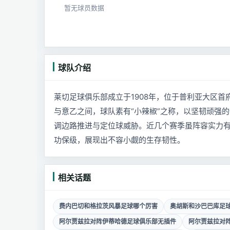
暂无球员数据
球队介绍
莱切足球俱乐部成立于1908年，位于普利亚大区
与意乙之间，球队素有“小辣椒”之称，以坚韧顽强
调边路推进与定位球威胁。近几个赛季虽阵容实力有
功保级，展现出不容小觑的生存韧性。
相关话题
费内巴切和格拉茨风暴足球哪个厉害
奥胡斯和沙巴巴库足
阿尔贾兹拉对阵伊蒂哈德足球俱乐部无插件
阿尔贾兹拉对