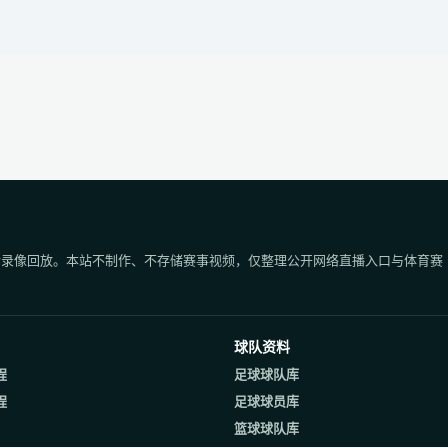
后录像回放。本站不制作、不存储赛事视频，仅整理公开网络直播入口与体育赛
球队资料
程
足球球队库
程
足球球员库
篮球球队库