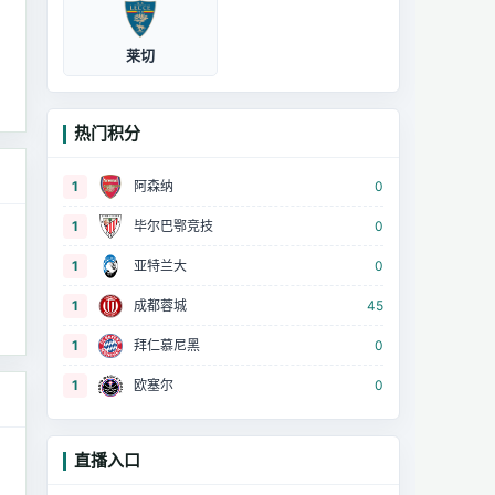
莱切
热门积分
1
阿森纳
0
1
毕尔巴鄂竞技
0
1
亚特兰大
0
1
成都蓉城
45
1
拜仁慕尼黑
0
1
欧塞尔
0
直播入口