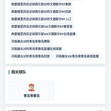
弗雷德里西亚足球俱乐部对阵文德斯尔FF集锦
弗雷德里西亚足球俱乐部对阵文德斯尔FF回放
弗雷德里西亚足球俱乐部对阵文德斯尔FF入口
弗雷德里西亚足球俱乐部VS文德斯尔FF哪里看
弗雷德里西亚足球俱乐部VS文德斯尔FF在线直播
河南建业对阵青岛青春岛赛程
河南建业对阵青岛青春岛直播在线观看
河南建业对阵青岛青春岛回放
河南建业VS青岛青春岛高清直播
相关球队
青岛青春岛