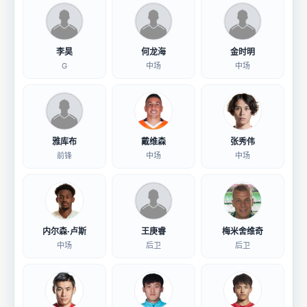
李昊
何龙海
金时明
G
中场
中场
雅库布
戴维森
张秀伟
前锋
中场
中场
内尔森·卢斯
王庚睿
梅米舍维奇
中场
后卫
后卫