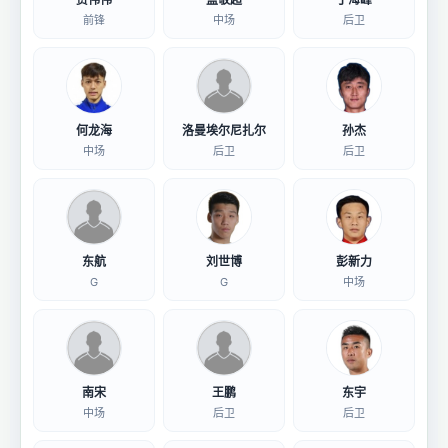
前锋
中场
后卫
何龙海
洛曼埃尔尼扎尔
孙杰
中场
后卫
后卫
东航
刘世博
彭新力
G
G
中场
南宋
王鹏
东宇
中场
后卫
后卫