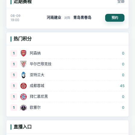
近期赛程
全部
08-09
河南建业
青岛青春岛
预约
对阵
19:00
热门积分
1
阿森纳
0
1
毕尔巴鄂竞技
0
1
亚特兰大
0
1
成都蓉城
45
1
拜仁慕尼黑
0
1
欧塞尔
0
直播入口