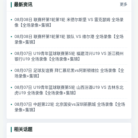
最新资讯
更多
08月08日 联赛杯第1轮第1轮 米德尔斯堡 VS 雷克瑟姆 全场录
像【全场录像+集锦】
08月08日 联赛杯第1轮第1轮 狼队 VS 维尔港 全场录像【全场
录像+集锦】
08月07日 U19青年篮球联赛第5轮 福建浔兴U19 VS 浙江稠州
银行U19 全场录像【全场录像+集锦】
08月07日 足球友谊赛 拜仁慕尼黑vs阿斯顿维拉 全场录像【全
场录像+集锦】
08月07日 U19青年篮球联赛第5轮 山西汾酒U19 VS 吉林东北
虎U19 全场录像【全场录像+集锦】
08月07日 中超第22轮 北京国安vs深圳新鹏城 全场录像【全场
录像+集锦】
相关话题