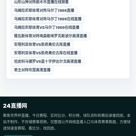
山形山神对阵栃木市直播在线观看
乌姆拉尼耶体育对阵马尔丁1969直播
乌姆拉尼耶体育对阵马尔丁1969在线直播
乌姆拉尼耶体育VS马尔丁1969在线直播
锡瓦斯体育对阵埃森勒埃罗克斯波尔高清直播
安塔利亚体育VS凯奇奥伦古库直播
安塔利亚体育VS凯奇奥伦古库在线直播
坦皮科马德罗VS蓝十字伊达尔戈高清直播
君主对阵坎昆高清直播
24直播网
聚焦世界杯直播、今日赛程、实时比分、积分榜、球队资料和赛后录像回放。本
站不制作、不存储赛事视频，仅整理公开网络直播入口与体育赛事数据，方便球
迷快速查赛程、看比分、找回放。