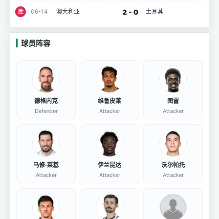
2 - 0
06-14
澳大利亚
土耳其
胜
球员阵容
德格内克
维鲁皮莱
图雷
Defender
Attacker
Attacker
马修·莱基
伊兰昆达
沃尔帕托
Attacker
Attacker
Attacker