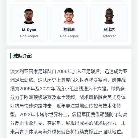
M. Ryan
棕榈滩
马比尔
Goalkeeper
Goalkeeper
Attacker
球队介绍
澳大利亚国家足球队自2006年加入亚足联后，迅速成为亚
洲足坛劲旅。球队历史上五度闯入世界杯决赛圈，最佳战
绩为2006年及2022年两度小组出线进入十六强。球员多
效力于欧洲顶级联赛及本土澳超，战术风格融合英式身体
对抗与快速边路冲击，近年更注重地面传控与技术化转
型。2022年卡塔尔世界杯上，袋鼠军团凭借顽强防守与高
效反击击败丹麦、突尼斯，展现出成熟的战术执行力。未
来其青训体系与海外球员储备将持续支撑亚洲强队地位。