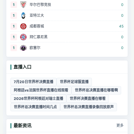
1
毕尔巴鄂竞技
0
1
亚特兰大
0
1
成都蓉城
45
1
拜仁慕尼黑
0
1
欧塞尔
0
直播入口
7月20日世界杯决赛直播
世界杯足球服直播
阿根廷vs法国世界杯直播在线观看
世界杯总决赛直播在哪看啊
2026世界杯阿根廷对瑞士直播
世界杯决赛直播在哪看
世界杯总决赛直播时间几点
世界杯总决赛直播录像回放原声
最新资讯
更多