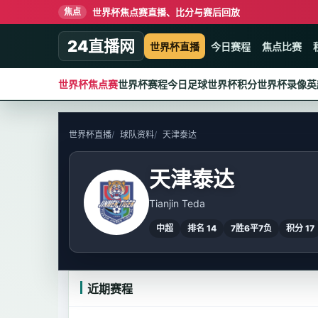
世界杯焦点赛直播、比分与赛后回放
焦点
24直播网
世界杯直播
今日赛程
焦点比赛
世界杯焦点赛
世界杯赛程
今日足球
世界杯积分
世界杯录像
英
世界杯直播
球队资料
天津泰达
天津泰达
Tianjin Teda
中超
排名 14
7胜6平7负
积分 17
近期赛程