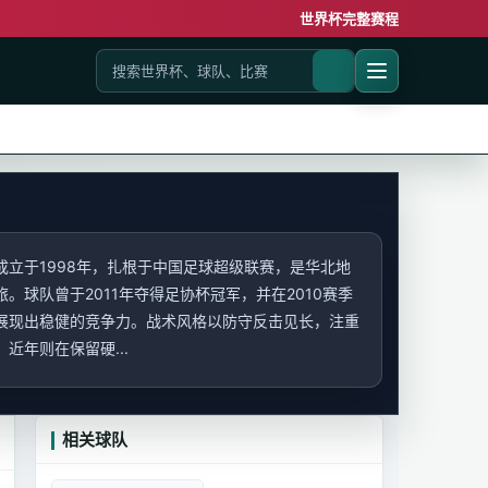
世界杯完整赛程
成立于1998年，扎根于中国足球超级联赛，是华北地
。球队曾于2011年夺得足协杯冠军，并在2010赛季
展现出稳健的竞争力。战术风格以防守反击见长，注重
近年则在保留硬...
相关球队