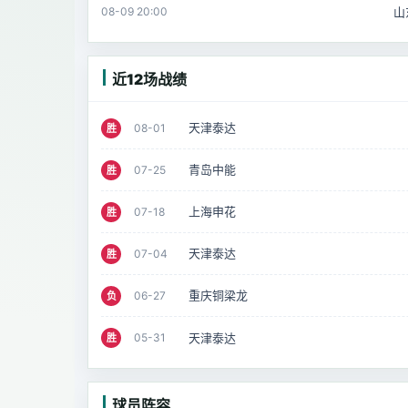
山
08-09 20:00
近12场战绩
天津泰达
08-01
胜
青岛中能
07-25
胜
上海申花
07-18
胜
天津泰达
07-04
胜
重庆铜梁龙
06-27
负
天津泰达
05-31
胜
球员阵容