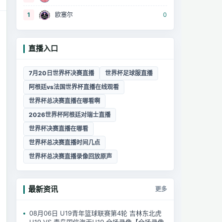
1
欧塞尔
0
直播入口
7月20日世界杯决赛直播
世界杯足球服直播
阿根廷vs法国世界杯直播在线观看
世界杯总决赛直播在哪看啊
2026世界杯阿根廷对瑞士直播
世界杯决赛直播在哪看
世界杯总决赛直播时间几点
世界杯总决赛直播录像回放原声
最新资讯
更多
08月06日 U19青年篮球联赛第4轮 吉林东北虎