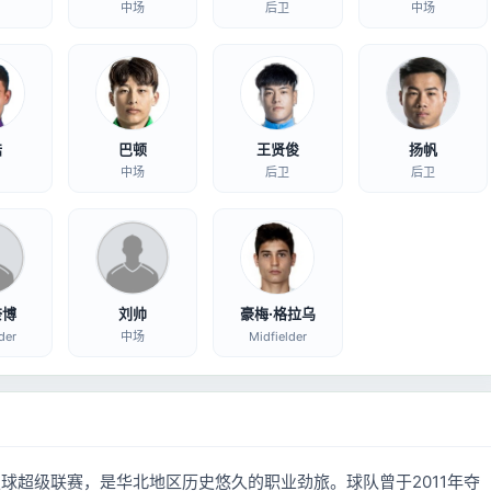
中场
后卫
中场
浩
巴顿
王贤俊
扬帆
中场
后卫
后卫
奈博
刘帅
豪梅·格拉乌
der
中场
Midfielder
足球超级联赛，是华北地区历史悠久的职业劲旅。球队曾于2011年夺