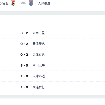
东鲁能
天津泰达
对阵
3 - 2
云南玉昆
0 - 2
天津泰达
0 - 2
天津泰达
3 - 0
四川九牛
1 - 0
天津泰达
1 - 0
大连智行