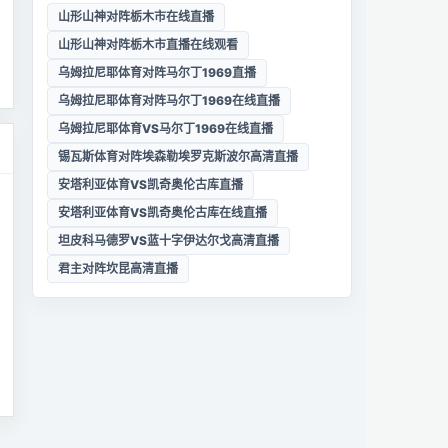
山形山神对阵栃木市在线直播
山形山神对阵栃木市直播在线观看
乌姆拉尼耶体育对阵马尔丁1969直播
乌姆拉尼耶体育对阵马尔丁1969在线直播
乌姆拉尼耶体育VS马尔丁1969在线直播
锡瓦斯体育对阵埃森勒埃罗克斯波尔高清直播
安塔利亚体育VS凯奇奥伦古库直播
安塔利亚体育VS凯奇奥伦古库在线直播
坦皮科马德罗VS蓝十字伊达尔戈高清直播
君主对阵坎昆高清直播