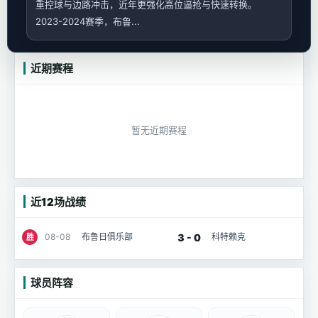
重控球与边路冲击，近年更强化高位逼抢与快速转换。
2023-2024赛季，布鲁...
近期赛程
暂无近期赛程
近12场战绩
3 - 0
08-08
布鲁日俱乐部
科特赖克
胜
球员阵容