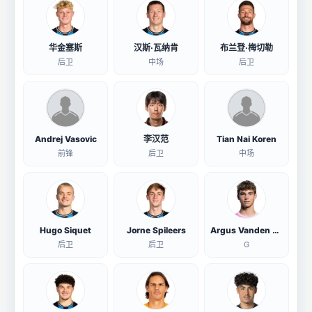
华金塞斯
汉斯·瓦纳肯
布兰登·梅切勒
后卫
中场
后卫
Andrej Vasovic
李汉范
Tian Nai Koren
前锋
后卫
中场
Hugo Siquet
Jorne Spileers
Argus Vanden Driessche
后卫
后卫
G