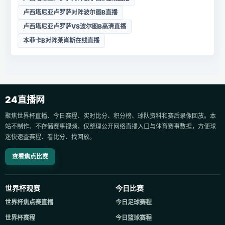
卢西塔尼亚卢罗萨对阵波尔图B直播
卢西塔尼亚卢罗萨VS波尔图B高清直播
本菲卡B对阵莱肖斯在线直播
24直播网
聚焦世界杯直播、今日赛程、实时比分、积分榜、球队资料和赛后录像回放。本
站不制作、不存储赛事视频，仅整理公开网络直播入口与体育赛事数据，方便球
迷快速查赛程、看比分、找回放。
查看焦点比赛
世界杯观赛
今日比赛
世界杯焦点赛直播
今日足球赛程
世界杯赛程
今日篮球赛程