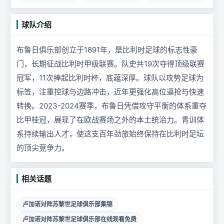
球队介绍
布鲁日俱乐部创立于1891年，是比利时足球的标志性豪
门，长期征战比利时甲级联赛。队史共19次夺得顶级联赛
冠军，11次捧起比利时杯，底蕴深厚。球队以攻势足球为
标签，注重控球与边路冲击，近年更强化高位逼抢与快速
转换。2023-2024赛季，布鲁日凭借攻守平衡的体系重夺
比甲桂冠，展现了在欧战赛场之外的本土统治力。青训体
系持续输出人才，使这支百年劲旅始终保持在比利时足坛
的顶尖竞争力。
相关话题
卢加诺对阵苏黎世足球俱乐部集锦
卢加诺对阵苏黎世足球俱乐部在线观看免费