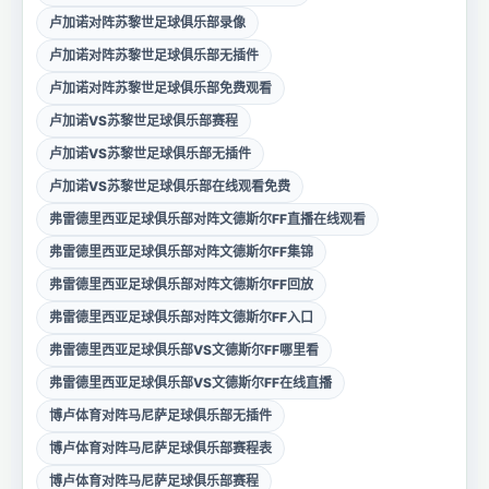
卢加诺对阵苏黎世足球俱乐部录像
卢加诺对阵苏黎世足球俱乐部无插件
卢加诺对阵苏黎世足球俱乐部免费观看
卢加诺VS苏黎世足球俱乐部赛程
卢加诺VS苏黎世足球俱乐部无插件
卢加诺VS苏黎世足球俱乐部在线观看免费
弗雷德里西亚足球俱乐部对阵文德斯尔FF直播在线观看
弗雷德里西亚足球俱乐部对阵文德斯尔FF集锦
弗雷德里西亚足球俱乐部对阵文德斯尔FF回放
弗雷德里西亚足球俱乐部对阵文德斯尔FF入口
弗雷德里西亚足球俱乐部VS文德斯尔FF哪里看
弗雷德里西亚足球俱乐部VS文德斯尔FF在线直播
博卢体育对阵马尼萨足球俱乐部无插件
博卢体育对阵马尼萨足球俱乐部赛程表
博卢体育对阵马尼萨足球俱乐部赛程