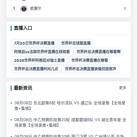
1
欧塞尔
0
直播入口
7月20日世界杯决赛直播
世界杯足球服直播
阿根廷vs法国世界杯直播在线观看
世界杯总决赛直播在哪看啊
2026世界杯阿根廷对瑞士直播
世界杯决赛直播在哪看
世界杯总决赛直播时间几点
世界杯总决赛直播录像回放原声
最新资讯
更多
08月08日 东北超第6轮 哈尔滨队 VS 通辽队 全场录像【全场录
像+集锦】
08月08日 中乙预赛阶段第20轮 成都蓉城B队 VS 湖北青年星 全
场录像【全场录像+集锦】
08月08日 中乙预赛阶段第20轮 厦门飞鹭 VS 广州蒲公英 全场