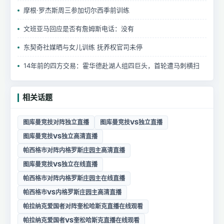
摩根·罗杰斯周三参加切尔西季前训练
文班亚马回应是否有詹姆斯电话：没有
东契奇社媒晒与女儿训练 抚养权官司未停
14年前的四方交易：霍华德赴湖人组四巨头，首轮遭马刺横扫
相关话题
图库曼竞技对阵独立直播
图库曼竞技VS独立直播
图库曼竞技VS独立高清直播
帕西格市对阵内格罗斯庄园主高清直播
图库曼竞技VS独立在线直播
帕西格市对阵内格罗斯庄园主在线直播
帕西格市VS内格罗斯庄园主高清直播
帕拉纳克爱国者对阵奎松哈斯克直播在线观看
帕拉纳克爱国者VS奎松哈斯克直播在线观看