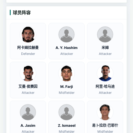
球员阵容
阿卡姆拉赫曼
A. Y. Hashim
米姆
Defender
Attacker
Attacker
艾曼·侯赛因
M. Farji
阿里·哈马迪
Attacker
Midfielder
Attacker
A. Jasim
Z. Ismaeel
易卜拉欣·巴耶什
Attacker
Midfielder
Midfielder