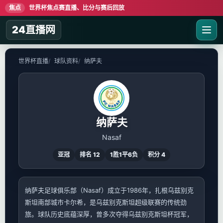
焦点
世界杯焦点赛直播、比分与赛后回放
24直播网
世界杯直播
球队资料
纳萨夫
纳萨夫
Nasaf
亚冠
排名 12
1胜1平6负
积分 4
纳萨夫足球俱乐部（Nasaf）成立于1986年，扎根乌兹别克
斯坦南部城市卡尔希，是乌兹别克斯坦超级联赛的传统劲
旅。球队历史底蕴深厚，曾多次夺得乌兹别克斯坦杯冠军，