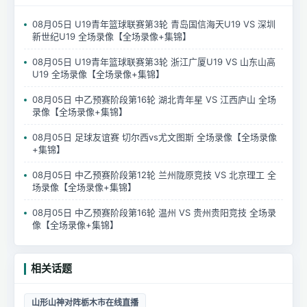
08月05日 U19青年篮球联赛第3轮 青岛国信海天U19 VS 深圳
新世纪U19 全场录像【全场录像+集锦】
08月05日 U19青年篮球联赛第3轮 浙江广厦U19 VS 山东山高
U19 全场录像【全场录像+集锦】
08月05日 中乙预赛阶段第16轮 湖北青年星 VS 江西庐山 全场
录像【全场录像+集锦】
08月05日 足球友谊赛 切尔西vs尤文图斯 全场录像【全场录像
+集锦】
08月05日 中乙预赛阶段第12轮 兰州陇原竞技 VS 北京理工 全
场录像【全场录像+集锦】
08月05日 中乙预赛阶段第16轮 温州 VS 贵州贵阳竞技 全场录
像【全场录像+集锦】
相关话题
山形山神对阵栃木市在线直播