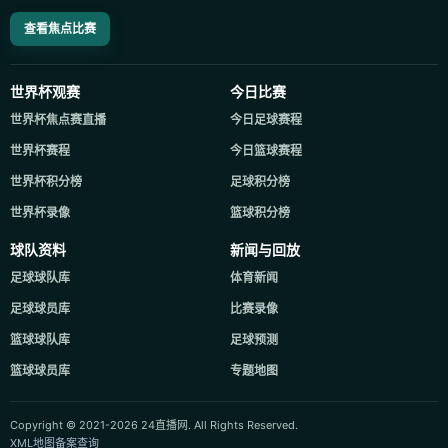
查看焦点比赛
世界杯观赛
今日比赛
世界杯焦点赛直播
今日足球赛程
世界杯赛程
今日篮球赛程
世界杯积分榜
足球积分榜
世界杯录像
篮球积分榜
球队资料
新闻与回放
足球球队库
体育新闻
足球球员库
比赛录像
篮球球队库
足球预测
篮球球员库
专题地图
Copyright © 2021-2026 24直播网. All Rights Reserved.
XML地图
备案查询