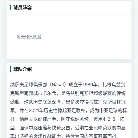
球员阵容
暂无球员数据
球队介绍
纳萨夫足球俱乐部（Nasaf）成立于1986年，扎根乌兹别
克斯坦南部城市卡尔希，是乌兹别克斯坦超级联赛的传统
劲旅。球队历史底蕴深厚，曾多次夺得乌兹别克斯坦杯冠
军，并在2021年历史性捧起亚足联杯，成为中亚足球的标
杆。纳萨夫以纪律严明、防守稳健著称，惯用4-2-3-1阵
型，强调中路压缩与快速反击，近期在亚冠精英联赛中展
现出坚韧的客场作战能力，持续为国内赛事冠军而战。