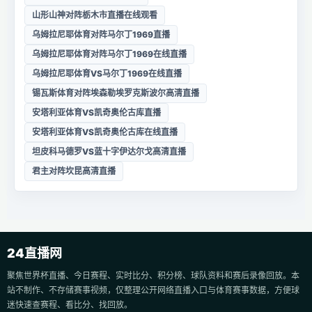
山形山神对阵栃木市直播在线观看
乌姆拉尼耶体育对阵马尔丁1969直播
乌姆拉尼耶体育对阵马尔丁1969在线直播
乌姆拉尼耶体育VS马尔丁1969在线直播
锡瓦斯体育对阵埃森勒埃罗克斯波尔高清直播
安塔利亚体育VS凯奇奥伦古库直播
安塔利亚体育VS凯奇奥伦古库在线直播
坦皮科马德罗VS蓝十字伊达尔戈高清直播
君主对阵坎昆高清直播
24直播网
聚焦世界杯直播、今日赛程、实时比分、积分榜、球队资料和赛后录像回放。本
站不制作、不存储赛事视频，仅整理公开网络直播入口与体育赛事数据，方便球
迷快速查赛程、看比分、找回放。