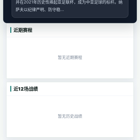
并在2021年历史性捧起亚足联杯，成为中亚足球的标杆。纳
萨夫以纪律严明、防守稳...
近期赛程
暂无近期赛程
近12场战绩
暂无历史战绩