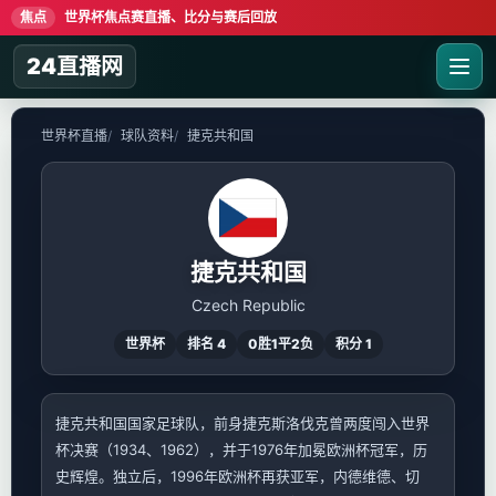
焦点
世界杯焦点赛直播、比分与赛后回放
24直播网
世界杯直播
球队资料
捷克共和国
捷克共和国
Czech Republic
世界杯
排名 4
0胜1平2负
积分 1
捷克共和国国家足球队，前身捷克斯洛伐克曾两度闯入世界
杯决赛（1934、1962），并于1976年加冕欧洲杯冠军，历
史辉煌。独立后，1996年欧洲杯再获亚军，内德维德、切