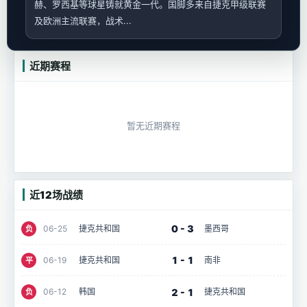
赫、罗西基等球星铸就黄金一代。国脚多来自捷克甲级联赛
及欧洲主流联赛，战术...
近期赛程
暂无近期赛程
近12场战绩
0 - 3
06-25
捷克共和国
墨西哥
负
1 - 1
06-19
捷克共和国
南非
平
2 - 1
06-12
韩国
捷克共和国
负