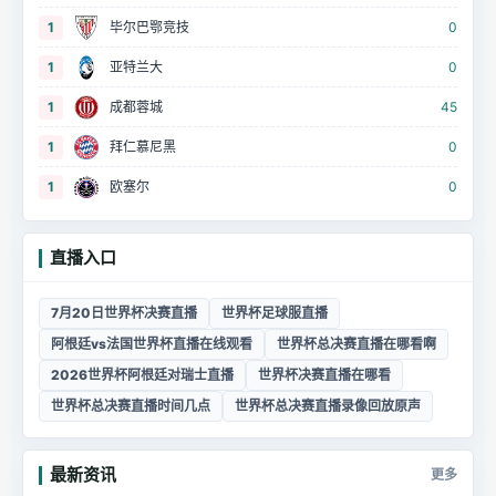
1
毕尔巴鄂竞技
0
1
亚特兰大
0
1
成都蓉城
45
1
拜仁慕尼黑
0
1
欧塞尔
0
直播入口
7月20日世界杯决赛直播
世界杯足球服直播
阿根廷vs法国世界杯直播在线观看
世界杯总决赛直播在哪看啊
2026世界杯阿根廷对瑞士直播
世界杯决赛直播在哪看
世界杯总决赛直播时间几点
世界杯总决赛直播录像回放原声
最新资讯
更多