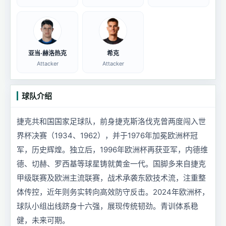
亚当·赫洛热克
希克
Attacker
Attacker
球队介绍
捷克共和国国家足球队，前身捷克斯洛伐克曾两度闯入世
界杯决赛（1934、1962），并于1976年加冕欧洲杯冠
军，历史辉煌。独立后，1996年欧洲杯再获亚军，内德维
德、切赫、罗西基等球星铸就黄金一代。国脚多来自捷克
甲级联赛及欧洲主流联赛，战术承袭东欧技术流，注重整
体传控，近年则务实转向高效防守反击。2024年欧洲杯，
球队小组出线跻身十六强，展现传统韧劲。青训体系稳
健，未来可期。