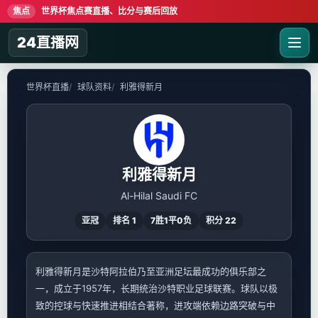
焦点
世界杯焦点赛直播、比分与赛后回放
24直播网
世界杯直播
球队资料
利雅得新月
利雅得新月
Al-Hilal Saudi FC
亚冠
排名 1
7胜1平0负
积分 22
利雅得新月是沙特阿拉伯乃至亚洲足坛最成功的俱乐部之
一，成立于1957年，长期统治沙特职业足球联赛。球队以极
致的控球与快速推进相结合著称，进攻端依赖边路突破与中