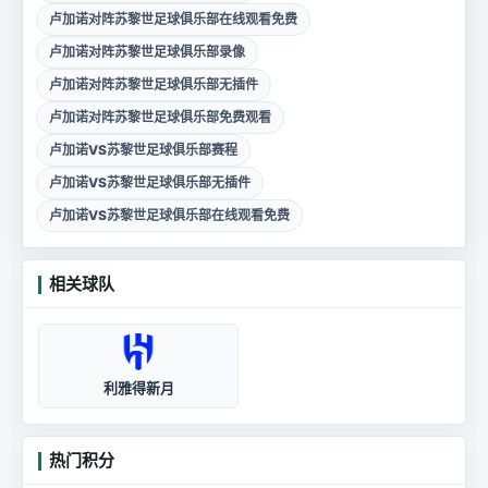
卢加诺对阵苏黎世足球俱乐部在线观看免费
卢加诺对阵苏黎世足球俱乐部录像
卢加诺对阵苏黎世足球俱乐部无插件
卢加诺对阵苏黎世足球俱乐部免费观看
卢加诺VS苏黎世足球俱乐部赛程
卢加诺VS苏黎世足球俱乐部无插件
卢加诺VS苏黎世足球俱乐部在线观看免费
相关球队
利雅得新月
热门积分