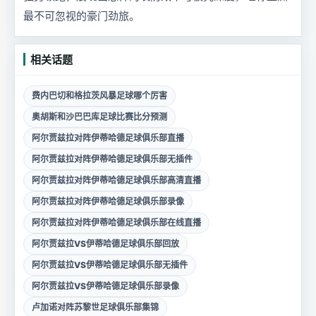
最不可忽视的豪门劲旅。
相关话题
费内巴切和格拉茨风暴足球哪个厉害
奥胡斯和沙巴巴库足球比赛比分预测
阿尔贾兹拉对阵伊蒂哈德足球俱乐部直播
阿尔贾兹拉对阵伊蒂哈德足球俱乐部无插件
阿尔贾兹拉对阵伊蒂哈德足球俱乐部高清直播
阿尔贾兹拉对阵伊蒂哈德足球俱乐部录像
阿尔贾兹拉对阵伊蒂哈德足球俱乐部在线直播
阿尔贾兹拉VS伊蒂哈德足球俱乐部回放
阿尔贾兹拉VS伊蒂哈德足球俱乐部无插件
阿尔贾兹拉VS伊蒂哈德足球俱乐部录像
卢加诺对阵苏黎世足球俱乐部集锦