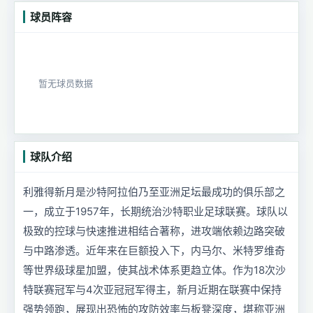
球员阵容
暂无球员数据
球队介绍
利雅得新月是沙特阿拉伯乃至亚洲足坛最成功的俱乐部之
一，成立于1957年，长期统治沙特职业足球联赛。球队以
极致的控球与快速推进相结合著称，进攻端依赖边路突破
与中路渗透。近年来在巨额投入下，内马尔、米特罗维奇
等世界级球星加盟，使其战术体系更趋立体。作为18次沙
特联赛冠军与4次亚冠冠军得主，新月近期在联赛中保持
强势领跑，展现出恐怖的攻防效率与板凳深度，堪称亚洲