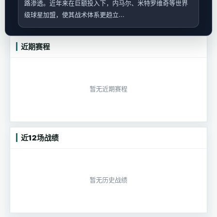
路渗透。近年来在巨额投入下，内马尔、米特罗维奇等世界
级球星加盟，使其战术体系更趋立...
近期赛程
暂无近期赛程
近12场战绩
暂无历史战绩