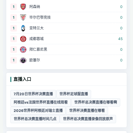
1
阿森纳
0
1
毕尔巴鄂竞技
0
1
亚特兰大
0
1
成都蓉城
45
1
拜仁慕尼黑
0
1
欧塞尔
0
直播入口
7月20日世界杯决赛直播
世界杯足球服直播
阿根廷vs法国世界杯直播在线观看
世界杯总决赛直播在哪看啊
2026世界杯阿根廷对瑞士直播
世界杯决赛直播在哪看
世界杯总决赛直播时间几点
世界杯总决赛直播录像回放原声