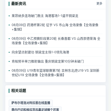
最新资讯
更多
莱昂纳多连场破门救主 海港客场1-1逼平铜梁龙
08月09日 药港杯第2轮 征宇 VS 市山海 全场录像【全场录像
+集锦】
08月09日 中乙预赛阶段第20轮 长春喜都 VS 山西崇德荣海 全
场录像【全场录像+集锦】
向余望点射建功 铜梁龙主场1-0领先海港
肯帕努半单刀推射偏出 重庆铜梁龙第10分钟未破门
08月09日 U19青年篮球联赛第7轮 吉林东北虎U19 VS 深圳新
世纪U19 全场录像【全场录像+集锦】
相关话题
萨布尔塔洛对阵拉恩在线直播
费内巴切和格拉茨风暴足球哪个厉害