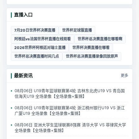
直播入口
7月20日世界杯决赛直播
世界杯足球服直播
阿根廷vs法国世界杯直播在线观看
世界杯总决赛直播在哪看啊
2026世界杯阿根廷对瑞士直播
世界杯决赛直播在哪看
世界杯总决赛直播时间几点
世界杯总决赛直播录像回放原声
最新资讯
更多
08月06日 U19青年篮球联赛第4轮 吉林东北虎U19 VS 青岛国
信海天U19 全场录像【全场录像+集锦】
08月06日 U19青年篮球联赛第4轮 浙江稠州银行U19 VS 浙江
广厦U19 全场录像【全场录像+集锦】
08月06日 亚洲大学生篮球联赛8强赛 清华大学 VS 菲律宾大学
全场录像【全场录像+集锦】