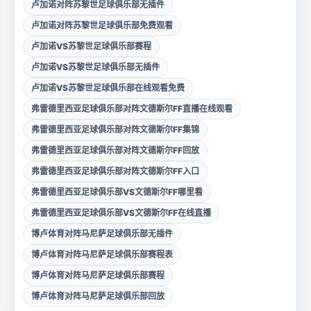
卢加诺对阵苏黎世足球俱乐部无插件
卢加诺对阵苏黎世足球俱乐部免费观看
卢加诺VS苏黎世足球俱乐部赛程
卢加诺VS苏黎世足球俱乐部无插件
卢加诺VS苏黎世足球俱乐部在线观看免费
弗雷德里西亚足球俱乐部对阵文德斯尔FF直播在线观看
弗雷德里西亚足球俱乐部对阵文德斯尔FF集锦
弗雷德里西亚足球俱乐部对阵文德斯尔FF回放
弗雷德里西亚足球俱乐部对阵文德斯尔FF入口
弗雷德里西亚足球俱乐部VS文德斯尔FF哪里看
弗雷德里西亚足球俱乐部VS文德斯尔FF在线直播
博卢体育对阵马尼萨足球俱乐部无插件
博卢体育对阵马尼萨足球俱乐部赛程表
博卢体育对阵马尼萨足球俱乐部赛程
博卢体育对阵马尼萨足球俱乐部回放