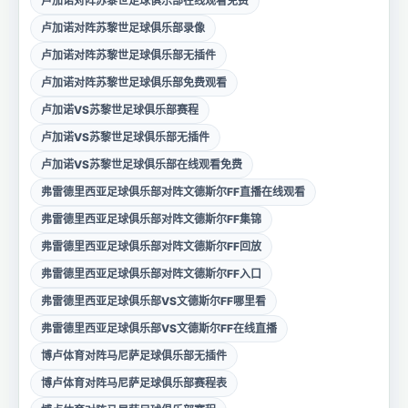
卢加诺对阵苏黎世足球俱乐部在线观看免费
卢加诺对阵苏黎世足球俱乐部录像
卢加诺对阵苏黎世足球俱乐部无插件
卢加诺对阵苏黎世足球俱乐部免费观看
卢加诺VS苏黎世足球俱乐部赛程
卢加诺VS苏黎世足球俱乐部无插件
卢加诺VS苏黎世足球俱乐部在线观看免费
弗雷德里西亚足球俱乐部对阵文德斯尔FF直播在线观看
弗雷德里西亚足球俱乐部对阵文德斯尔FF集锦
弗雷德里西亚足球俱乐部对阵文德斯尔FF回放
弗雷德里西亚足球俱乐部对阵文德斯尔FF入口
弗雷德里西亚足球俱乐部VS文德斯尔FF哪里看
弗雷德里西亚足球俱乐部VS文德斯尔FF在线直播
博卢体育对阵马尼萨足球俱乐部无插件
博卢体育对阵马尼萨足球俱乐部赛程表