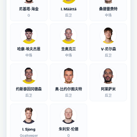
尼基塔·海金
I. Määttä
桑德雷费特
G
后卫
中场
哈康·埃夫杰恩
圣奥克兰
V·尼尔森
中场
中场
后卫
约斯泰因冈德森
奥·比约尔图夫特
阿莱萨米
后卫
后卫
后卫
I. Sjong
朱利安·伦德
Goalkeeper
G