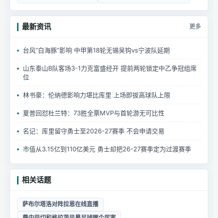
最新资讯
更多
台风“白海豚”影响 中甲第18轮无锡吴钩vs宁波队延期
山东泰山B队客场3-1力克富盛经开 提前两轮锁定中乙争冠组席
位
林书豪：伦纳德影响力堪比库里 上场即拔高球队上限
夏普回怼杜兰特：73胜全票MVP与首轮游无可比性
名记：库里留守勇士至2026-27赛季 不会申请交易
市值从3.15亿到110亿美元 勇士却把26-27赛季定为过渡赛季
相关话题
萨布尔塔洛对阵拉恩在线直播
费内巴切和格拉茨风暴足球哪个厉害