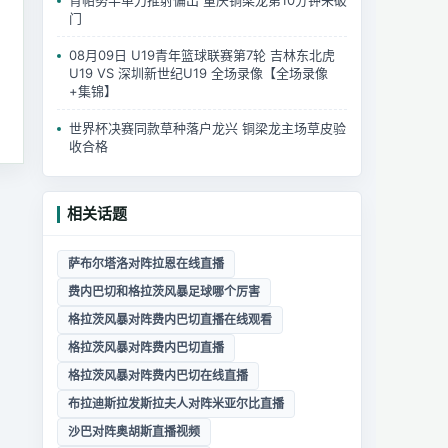
肯帕努半单刀推射偏出 重庆铜梁龙第10分钟未破
门
08月09日 U19青年篮球联赛第7轮 吉林东北虎
U19 VS 深圳新世纪U19 全场录像【全场录像
+集锦】
世界杯决赛同款草种落户龙兴 铜梁龙主场草皮验
收合格
相关话题
萨布尔塔洛对阵拉恩在线直播
费内巴切和格拉茨风暴足球哪个厉害
格拉茨风暴对阵费内巴切直播在线观看
格拉茨风暴对阵费内巴切直播
格拉茨风暴对阵费内巴切在线直播
布拉迪斯拉发斯拉夫人对阵米亚尔比直播
沙巴对阵奥胡斯直播视频