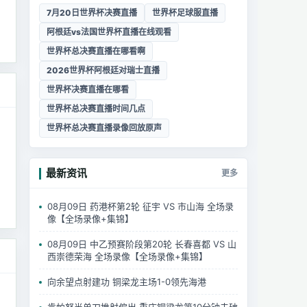
7月20日世界杯决赛直播
世界杯足球服直播
阿根廷vs法国世界杯直播在线观看
世界杯总决赛直播在哪看啊
2026世界杯阿根廷对瑞士直播
世界杯决赛直播在哪看
世界杯总决赛直播时间几点
世界杯总决赛直播录像回放原声
最新资讯
更多
08月09日 药港杯第2轮 征宇 VS 市山海 全场录
像【全场录像+集锦】
08月09日 中乙预赛阶段第20轮 长春喜都 VS 山
西崇德荣海 全场录像【全场录像+集锦】
向余望点射建功 铜梁龙主场1-0领先海港