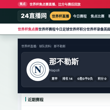
世界杯焦点赛直播、比分与赛后回放
焦点
24直播网
世界杯直播
今日赛程
焦点比赛
世界杯焦点赛
世界杯赛程
今日足球
世界杯积分
世界杯录像
英
世界杯直播
球队资料
那不勒斯
那不勒斯
Napoli
意甲
排名 14
0胜0平0负
积分 0
近期赛程