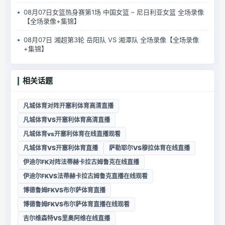
08月07日女篮热身赛第1场 中国女篮 – 尼日利亚女篮 全场录像
【全场录像+集锦】
08月07日 湘超第3轮 岳阳队 VS 湘潭队 全场录像【全场录像
+集锦】
相关话题
凡城体育对阵开塞利体育高清直播
凡城体育VS开塞利体育高清直播
凡城体育vs开塞利体育在线直播观看
凡城体育VS开塞利体育直播
萨勒耶尔VS穆拉体育在线直播
伊迪尔FK对阵法蒂赫卡拉古姆鲁克在线直播
伊迪尔FKVS法蒂赫卡拉古姆鲁克直播在线观看
博德鲁姆FKVS布尔萨体育直播
博德鲁姆FKVS布尔萨体育直播在线观看
吉尔维森特VS里奥阿维在线直播