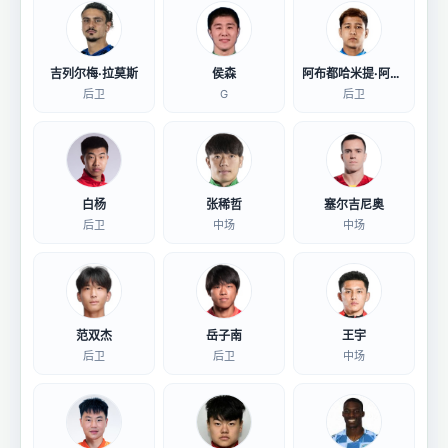
吉列尔梅·拉莫斯
侯森
阿布都哈米提·阿布都格尼
后卫
G
后卫
白杨
张稀哲
塞尔吉尼奥
后卫
中场
中场
范双杰
岳子南
王宇
后卫
后卫
中场