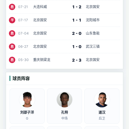
1 - 2
07-21
大连科威
北京国安
胜
1 - 1
07-17
北京国安
沈阳城市
平
2 - 0
07-04
北京国安
山东鲁能
胜
1 - 0
06-27
北京国安
武汉三镇
胜
2 - 3
05-30
重庆铜梁龙
北京国安
胜
球员阵容
刘邵子洋
孔特
道汉
G
中场
后卫