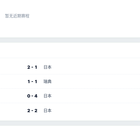
暂无近期赛程
2 - 1
日本
1 - 1
瑞典
0 - 4
日本
2 - 2
日本