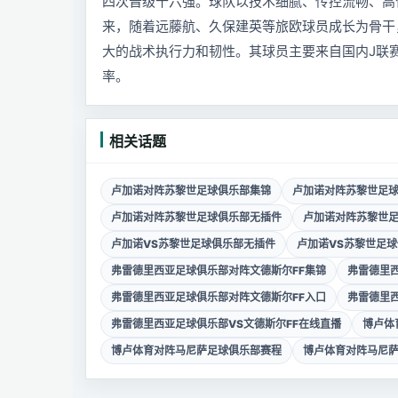
四次晋级十六强。球队以技术细腻、传控流畅、高
来，随着远藤航、久保建英等旅欧球员成长为骨干
大的战术执行力和韧性。其球员主要来自国内J联
率。
相关话题
卢加诺对阵苏黎世足球俱乐部集锦
卢加诺对阵苏黎世足
卢加诺对阵苏黎世足球俱乐部无插件
卢加诺对阵苏黎世
卢加诺VS苏黎世足球俱乐部无插件
卢加诺VS苏黎世足
弗雷德里西亚足球俱乐部对阵文德斯尔FF集锦
弗雷德里
弗雷德里西亚足球俱乐部对阵文德斯尔FF入口
弗雷德里西
弗雷德里西亚足球俱乐部VS文德斯尔FF在线直播
博卢体
博卢体育对阵马尼萨足球俱乐部赛程
博卢体育对阵马尼