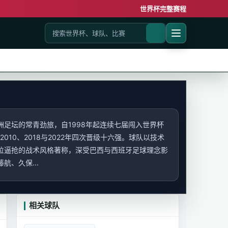
世界杯完整赛程
洲足坛的常青劲旅，自1998年起连续七届闯入世界杯
2010、2018与2022年四次晋级十六强。球队以技术
位逼抢的战术风格著称，深受巴西与西班牙足球理念影
航、久保...
相关球队