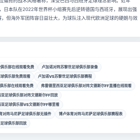
位逼抢的战术风格著称，深受巴西与西班牙足球理念影响。近年
，日本队在2022年世界杯小组赛先后逆转德国与西班牙，展现出强
赛，但海外军团阵容日益壮大，为球队注入现代欧洲足球的硬朗与效
球俱乐部在线观看免费
卢加诺对阵苏黎世足球俱乐部录像
足球俱乐部免费观看
卢加诺VS苏黎世足球俱乐部赛程
球俱乐部在线观看免费
弗雷德里西亚足球俱乐部对阵文德斯尔FF直播在线观看
西亚足球俱乐部对阵文德斯尔FF回放
亚足球俱乐部VS文德斯尔FF哪里看
育对阵马尼萨足球俱乐部无插件
博卢体育对阵马尼萨足球俱乐部赛程表
萨足球俱乐部回放