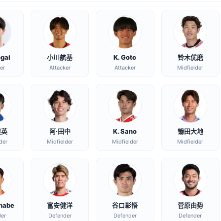
ogai
小川航基
K. Goto
铃木优磨
er
Attacker
Attacker
Midfielder
建英
阿·田中
K. Sano
镰田大地
der
Midfielder
Midfielder
Midfielder
nabe
富安健洋
谷口彰悟
菅原由势
der
Defender
Defender
Defender