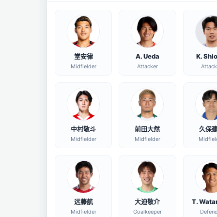
堂安律
A. Ueda
K. Shi
Midfielder
Attacker
Attack
中村敬斗
前田大然
久保
Midfielder
Midfielder
Midfiel
远藤航
大迫敬介
T. Wata
Midfielder
Goalkeeper
Defen