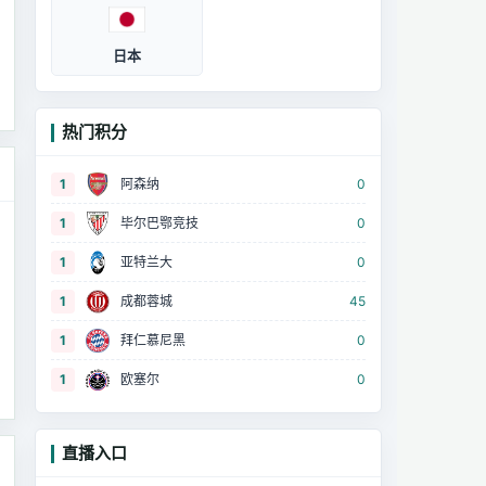
日本
热门积分
1
阿森纳
0
1
毕尔巴鄂竞技
0
1
亚特兰大
0
1
成都蓉城
45
1
拜仁慕尼黑
0
1
欧塞尔
0
直播入口