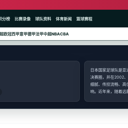
积分榜
比赛录像
球队资料
体育新闻
篮球赛程
超
欧冠
西甲
意甲
德甲
法甲
中超
NBA
CBA
日本国家足球队是亚
决赛圈，并在2002、
细腻、传控流畅、高
响。近年来，随着远藤