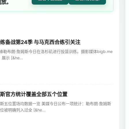
回放。
练备战第24季 与马克西合练引关注
锋勒布朗·詹姆斯今日在洛杉矶进行投篮训练。摄影媒体bigb.me
示 [&he...
斯官方统计覆盖全部五个位置
斯五位置场均数据一览 美媒今日公布一项统计：勒布朗·詹姆斯
明确列入过全 [&he...