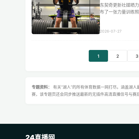
东契奇更新社媒晒力
布了一张力量训练照片。
2026-07-27
1
2
3
专题资料：
有关“湖人”的所有体育数据一网打尽。涵盖湖人
赛，该专题页还会同步推送最新的无插件高清直播信号与赛
24直播网