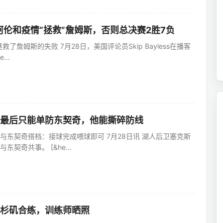
·阿伦和疫情“拯救”詹姆斯，否则总决赛2胜7负
拯救了詹姆斯的失败 7月28日，美国评论员Skip Bayless在播客
...
最后只能单防东契奇，他能撕碎防线
与东契奇搭档：接球完成喂球即可 7月28日讯 湖人后卫塞克斯
契奇共事。 [&he...
杉矶合练，训练师晒照