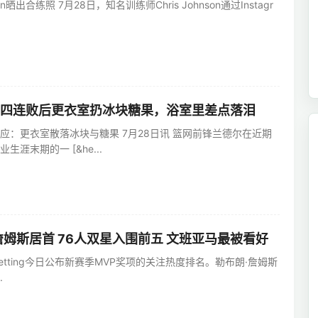
son晒出合练照 7月28日，知名训练师Chris Johnson通过Instagr
四连败后更衣室扔冰块糖果，浴室里差点落泪
应：更衣室散落冰块与糖果 7月28日讯 篮网前锋兰德尔在近期
涯末期的一 [&he...
詹姆斯居首 76人双星入围前五 文班亚马最被看好
nts Betting今日公布新赛季MVP奖项的关注热度排名。勒布朗·詹姆斯
.