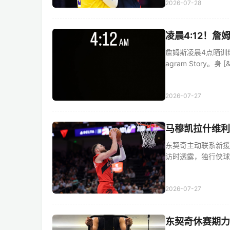
2026-07-28
凌晨4:12！詹
詹姆斯凌晨4点晒训练
agram Story。身 [&h
2026-07-27
马穆凯拉什维利
东契奇主动联系新援
访时透露，独行侠球星东
2026-07-27
东契奇休赛期力