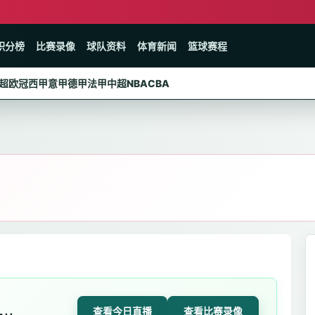
积分榜
比赛录像
球队资料
体育新闻
篮球赛程
超
欧冠
西甲
意甲
德甲
法甲
中超
NBA
CBA
查看今日直播
查看比赛录像