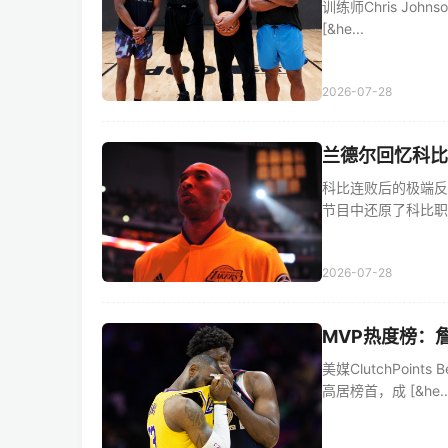
训练师Chris John
[&he...
2026-07-28
兰德尔回忆科比
科比连败后的极端反
节目中还原了科比职业生
2026-07-28
MVP热度榜：
美媒ClutchPoi
高居榜首，成 [&he..