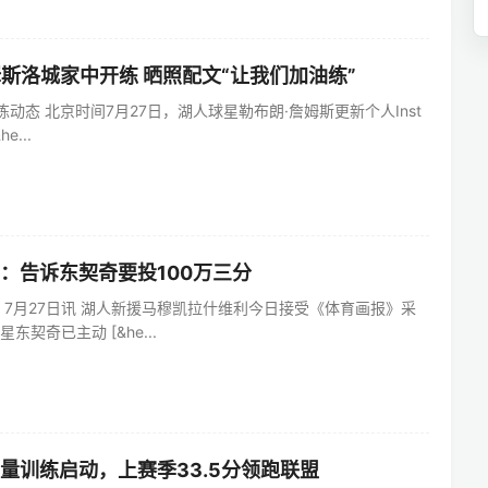
姆斯洛城家中开练 晒照配文“让我们加油练”
动态 北京时间7月27日，湖人球星勒布朗·詹姆斯更新个人Inst
e...
：告诉东契奇要投100万三分
 7月27日讯 湖人新援马穆凯拉什维利今日接受《体育画报》采
契奇已主动 [&he...
量训练启动，上赛季33.5分领跑联盟