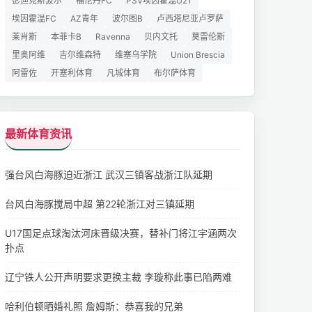
彭迪克斯波尔
福伦丹FC
PSV埃因霍温U21
埃因霍温FC
AZ青年
波尔图B
卢西塔尼亚卢罗萨
莱肖斯
本菲卡B
Ravenna
贝内文托
莫雷伦斯
里奥阿维
吉尔维森特
维塞乌学院
Union Brescia
阿雷佐
开塞利体育
凡城体育
布尔萨体育
最新体育资讯
强台风白海豚迫近浙江 武汉三镇客战浙江队延期
台风白海豚搅局中超 第22轮浙江对三镇延期
U17国足点球淘汰河床晋级决赛，替补门将江宇涵两次
扑点
辽宁铁人公开声明要求更换主裁 李璇称此事已陷两难
哈利伯顿晒婚礼照 詹姆斯：恭喜我的兄弟