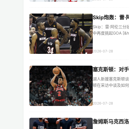
Skip炮轰：雷
Skip：雷·阿伦三分
中再度挑起GOA [&he
2026-07-28
塞克斯顿：对手
湖人新援塞克斯顿谈
顿在采访中谈及如何与东
2026-07-28
詹姆斯马克西洛