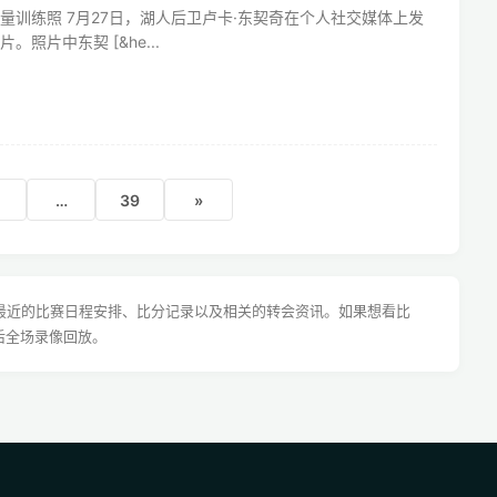
量训练照 7月27日，湖人后卫卢卡·东契奇在个人社交媒体上发
照片中东契 [&he...
…
39
»
最近的比赛日程安排、比分记录以及相关的转会资讯。如果想看比
后全场录像回放。