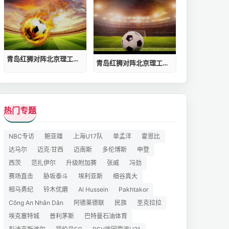
青岛红狮对阵北京理工回放
青岛红狮对阵北京理工录像
热门专题
NBC专访
鲍亚雄
上海U17队
单孟洋
霍恩比
达马尔
迈克·甘西
迈南斯
多伦博斯
申登
西茨
范扎伊尔
升级附加赛
张威
冯劲
赛场直击
胁坂泰斗
埃利亚斯
细谷真大
相马勇纪
铃木优磨
Al Hussein
Pakhtakor
Công An Nhân Dân
阿德莱德联
民族
圣克拉拉
埃克塞特城
普利茅斯
巴特曼石油体育