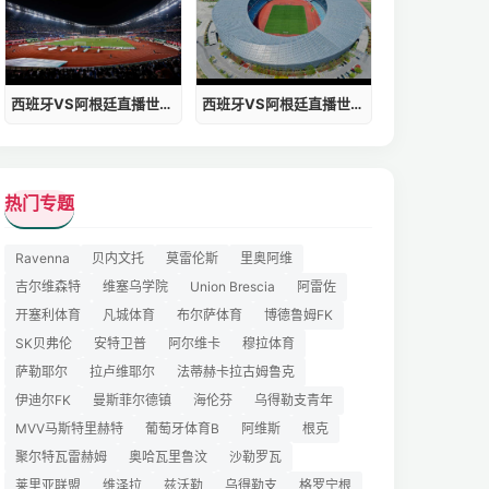
西班牙VS阿根廷直播世界杯主题曲谱
西班牙VS阿根廷直播世界杯主题曲简谱
热门专题
Ravenna
贝内文托
莫雷伦斯
里奥阿维
吉尔维森特
维塞乌学院
Union Brescia
阿雷佐
开塞利体育
凡城体育
布尔萨体育
博德鲁姆FK
SK贝弗伦
安特卫普
阿尔维卡
穆拉体育
萨勒耶尔
拉卢维耶尔
法蒂赫卡拉古姆鲁克
伊迪尔FK
曼斯菲尔德镇
海伦芬
乌得勒支青年
MVV马斯特里赫特
葡萄牙体育B
阿维斯
根克
聚尔特瓦雷赫姆
奥哈瓦里鲁汶
沙勒罗瓦
莱里亚联盟
维泽拉
兹沃勒
乌得勒支
格罗宁根