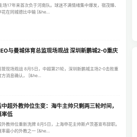
主场17年来首次负于河南队。球迷不满情绪集中爆发，宿茂臻、
在同城德比中输 [&he...
EO与曼城体育总监现场观战 深圳新鹏城2-0重庆
管现场观战 8月5日，中超第21轮，深圳新鹏城主场2-0击败重
消息确认， [&he...
后中超外教帅位生变：海牛主帅只剩两三轮时间，
概率低
超外教帅位重新洗牌 8月5日，上海申花主帅斯卢茨基宣布辞职。
最小的外教之一 [&he...