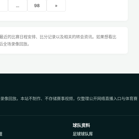
…
98
»
超最近的比赛日程安排、比分记录以及相关的转会资讯。如果想看比
后全场录像回放。
后录像回放。本站不制作、不存储赛事视频，仅整理公开网络直播入口与体育赛
球队资料
程
足球球队库