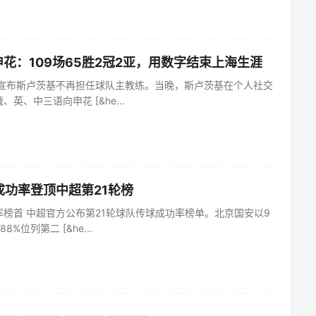
花：109场65胜2冠2亚，用数字结束上海生涯
方宣布斯卢茨基不再担任球队主教练。当晚，斯卢茨基在个人社交
英、中三语向申花 [&he...
成功率登顶中超第21轮榜
榜首 中超官方公布第21轮球队传球成功率榜单。北京国安以9
%位列第二 [&he...