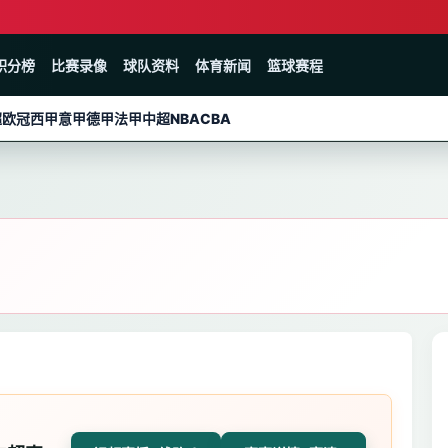
积分榜
比赛录像
球队资料
体育新闻
篮球赛程
超
欧冠
西甲
意甲
德甲
法甲
中超
NBA
CBA