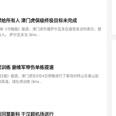
献给所有人 津门虎保级终极目标未完成
津媒体《今晚报》报道，津门虎外援萨尔瓦多在接受采访时表示，想
 萨尔瓦多当 [&he...
训练 谢维军带伤单练提速
津日报》报道，津门虎在8月4日傍晚进行了客场对阵山东泰山前
温，球队将训练 [&he...
回莫斯科 于汉超机场送行