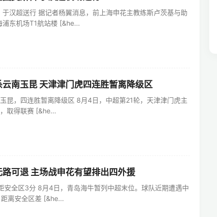
，于汉超送行 据记者杨翼消息，前上海申花主教练斯卢茨基与助
机场T1航站楼 [&he...
杀云南玉昆 天津津门虎四连胜暂离降级区
南玉昆，四连胜暂离降级区 8月4日，中超第21轮，天津津门虎主
取得联赛 [&he...
无路可退 主场战申花有望排出四外援
距安全区3分 8月4日，青岛海牛暂列中超末位。球队近期遭遇中
离安全区差 [&he...