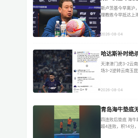
斯卢茨基今早离沪
理教练今早抵达上海浦东
2026-08-04
哈达斯补时绝
天津津门虎3-2云
场3-2逆转云南玉昆，
2026-08-04
青岛海牛垫底
四连败后垫底 海牛
超4连败，积14分，距