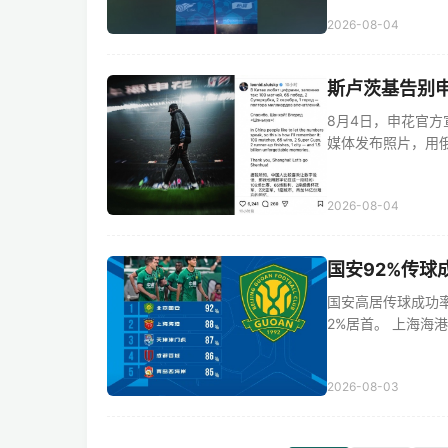
2026-08-04
斯卢茨基告别申
8月4日，申花官
媒体发布照片，用俄、
2026-08-04
国安92%传球
国安高居传球成功率
2%居首。 上海海港88
2026-08-03