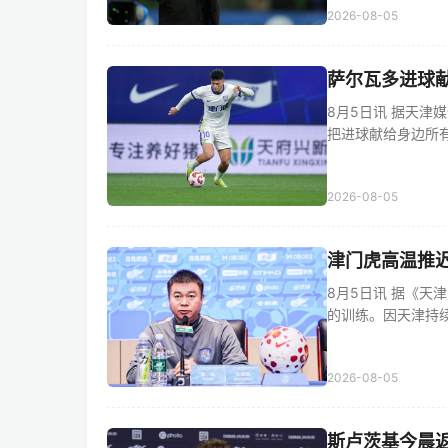
2026-08-05
萨尔瓦多进球
8月5日讯 据天
把进球献给身边所有人。
2026-08-05
津门虎高温推迟
8月5日讯 据《天
的训练。因天津持续高
2026-08-05
斯卢茨基今晨返