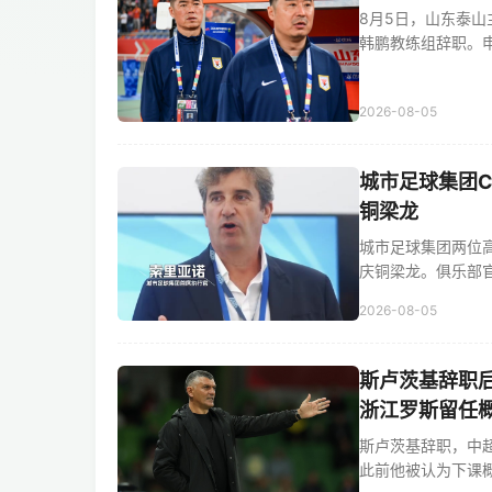
8月5日，山东泰山
韩鹏教练组辞职。申花
2026-08-05
城市足球集团C
铜梁龙
城市足球集团两位高
庆铜梁龙。俱乐部官方
2026-08-05
斯卢茨基辞职
浙江罗斯留任
斯卢茨基辞职，中
此前他被认为下课概率