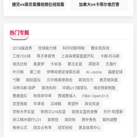
捷克vs南非直播视频在线观看
加拿大vs卡塔尔谁厉害
热门专题
2018届选秀
控球能力榜
科尔切斯特联
曹永竞百场
工体700球
蒋子承首秀
上海海港富盛盛开队
卡姆·托马斯
球员比较
奥莫伊
卡米洛
蒙古女篮
郑旭洋
王瀚升
叶兴楠
第二轮
伊蒂哈德足球俱乐部
Al-Jazira
福建足球
弋腾
国际篮坛
贝尔格莱德游击
薪资压力
惠灵顿凤凰
马特乌斯·茹萨
客场失利
中国U17国家队
维尼修斯制胜
曹康直红
有效命中率
费城费城人
FIBA-Open3x3
武里南联
毕津浩
吕焯毅
希望杯
舆论风波
世新大学女篮
新西兰U18女篮
国青女篮热身赛
约什·哈里斯
浙江稠州银行U21
曾雨佳
周欣怡
替补角色
裁判调整
格林公式
回合占有率
冠军经验
黄龙体育中心