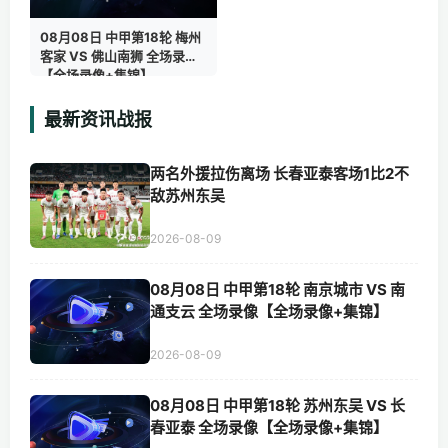
08月08日 中甲第18轮 梅州
客家 VS 佛山南狮 全场录像
【全场录像+集锦】
最新资讯战报
两名外援拉伤离场 长春亚泰客场1比2不
敌苏州东吴
2026-08-09
08月08日 中甲第18轮 南京城市 VS 南
通支云 全场录像【全场录像+集锦】
2026-08-09
08月08日 中甲第18轮 苏州东吴 VS 长
春亚泰 全场录像【全场录像+集锦】