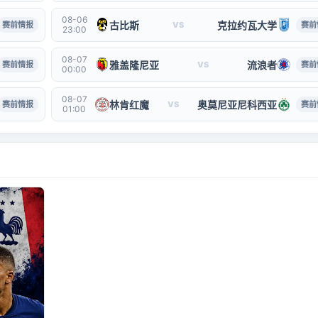
08-06
古比斯
克拉约瓦大学
赛前情报
VS
赛前
23:00
08-07
雅盖隆尼亚
流浪者
赛前情报
VS
赛前
00:00
08-07
林肯红魔
奥莫尼亚尼科西亚
赛前情报
VS
赛前
01:00