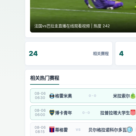
法国vs巴拉圭直播在线观看视频 | 热度 242
24
4
相关赛程
相关热门赛程
08-06
格雷米奥
米拉索尔
0 - 0
06:30
08-06
博卡青年
拉普拉塔大学生
0 - 0
06:00
08-06
蒂格雷
贝尔格拉诺科尔多瓦
VS
08:15