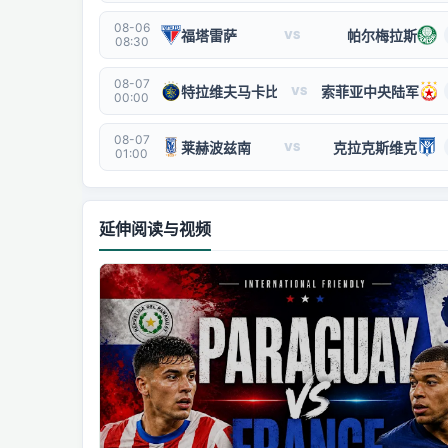
08-06
福塔雷萨
帕尔梅拉斯
VS
08:30
08-07
特拉维夫马卡比
索菲亚中央陆军
VS
00:00
08-07
莱赫波兹南
克拉克斯维克
VS
01:00
延伸阅读与视频