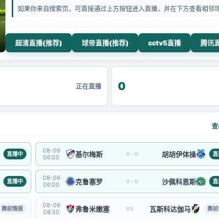
如果你来自搜索页，可直接通过上方按钮进入直播，并在下方查看相邻
超清直播(推荐)
球帝直播(推荐)
cctv5直播
腾讯
0
正在直播
查
08-06
基尔梅斯
胡胡伊体操
直播中
0 - 0
直
06:00
08-06
克鲁塞罗
沙佩科恩斯
直播中
0 - 0
直
06:00
08-06
弗鲁米嫩塞
瓦斯科达伽马
赛前情报
VS
赛前
08:30