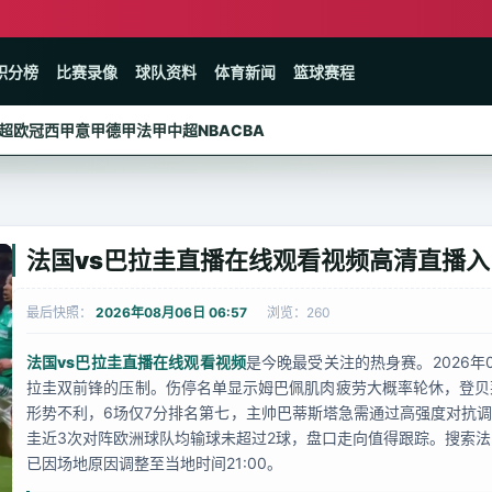
积分榜
比赛录像
球队资料
体育新闻
篮球赛程
超
欧冠
西甲
意甲
德甲
法甲
中超
NBA
CBA
法国vs巴拉圭直播在线观看视频高清直播入
最后快照：
2026年08月06日 06:57
浏览：260
法国vs巴拉圭直播在线观看视频
是今晚最受关注的热身赛。2026
拉圭双前锋的压制。伤停名单显示姆巴佩肌肉疲劳大概率轮休，登贝
形势不利，6场仅7分排名第七，主帅巴蒂斯塔急需通过高强度对抗调
圭近3次对阵欧洲球队均输球未超过2球，盘口走向值得跟踪。搜索法
已因场地原因调整至当地时间21:00。