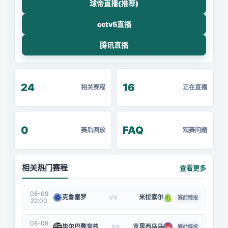
球帝直播(推荐)
cctv5直播
腾讯直播
24
16
相关赛程
正在直播
0
FAQ
赛后回放
观赛问题
相关热门赛程
查看更多
08-09
克鲁塞罗
米拉索尔
VS
赛前情报
22:00
08-09
毕尔巴鄂竞技
克里西乌马
VS
赛前情报