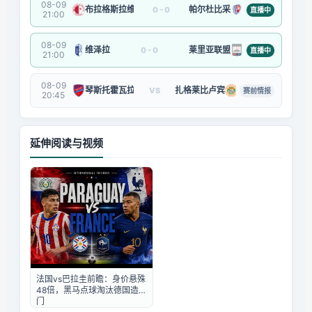
08-09
布拉格斯拉维亚
帕尔杜比采
0 - 0
直播中
21:00
08-09
维泽拉
莱里亚联盟
0 - 0
直播中
21:00
08-09
琴斯托霍瓦拉科夫
扎格莱比卢宾
VS
赛前情报
20:45
延伸阅读与视频
法国vs巴拉圭前瞻：身价悬殊
48倍，黑马点球淘汰德国造冷
门