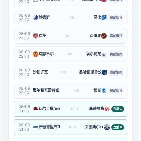
22:00
08-09
兰德斯
灵比
VS
赛前情报
22:00
08-09
哈茨
邓迪联
VS
赛前情报
22:00
08-09
马瑟韦尔
福尔柯克
VS
赛前情报
22:00
08-09
沙勒罗瓦
奥哈瓦里鲁汶
VS
赛前情报
22:00
08-09
聚尔特瓦雷赫姆
根克
VS
赛前情报
22:00
08-09
瓦尔贝里BoIS
桑德维肯
0 - 1
直播中
21:00
08-09
弗雷德里西亚足球俱乐部
文德斯尔FF
0 - 1
直播中
21:00