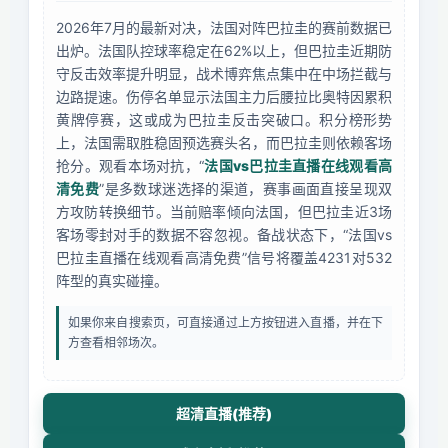
2026年7月的最新对决，法国对阵巴拉圭的赛前数据已
出炉。法国队控球率稳定在62%以上，但巴拉圭近期防
守反击效率提升明显，战术博弈焦点集中在中场拦截与
边路提速。伤停名单显示法国主力后腰拉比奥特因累积
黄牌停赛，这或成为巴拉圭反击突破口。积分榜形势
上，法国需取胜稳固预选赛头名，而巴拉圭则依赖客场
抢分。观看本场对抗，“
法国vs巴拉圭直播在线观看高
清免费
”是多数球迷选择的渠道，赛事画面直接呈现双
方攻防转换细节。当前赔率倾向法国，但巴拉圭近3场
客场零封对手的数据不容忽视。备战状态下，“法国vs
巴拉圭直播在线观看高清免费”信号将覆盖4231对532
阵型的真实碰撞。
如果你来自搜索页，可直接通过上方按钮进入直播，并在下
方查看相邻场次。
超清直播(推荐)