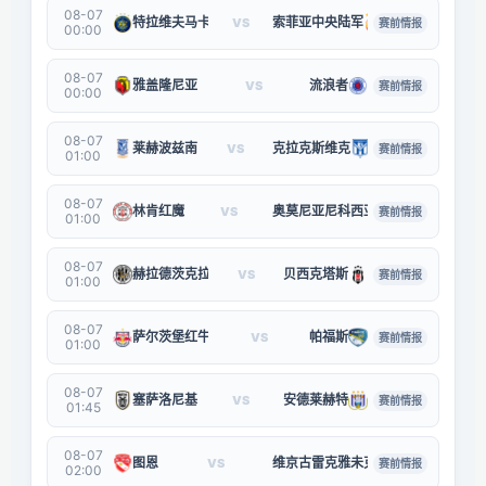
08-07
特拉维夫马卡比
索菲亚中央陆军
VS
赛前情报
00:00
08-07
雅盖隆尼亚
流浪者
VS
赛前情报
00:00
08-07
莱赫波兹南
克拉克斯维克
VS
赛前情报
01:00
08-07
林肯红魔
奥莫尼亚尼科西亚
VS
赛前情报
01:00
08-07
赫拉德茨克拉洛韦
贝西克塔斯
VS
赛前情报
01:00
08-07
萨尔茨堡红牛
帕福斯
VS
赛前情报
01:00
08-07
塞萨洛尼基
安德莱赫特
VS
赛前情报
01:45
08-07
图恩
维京古雷克雅未克
VS
赛前情报
02:00