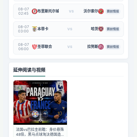
08-07
布里斯托尔城
沃尔索尔
VS
赛前情报
02:45
08-07
本菲卡
哈茨
VS
赛前情报
03:00
08-07
圣菲联合
拉努斯
VS
赛前情报
06:00
延伸阅读与视频
法国vs巴拉圭前瞻：身价悬殊
48倍，黑马点球淘汰德国造冷