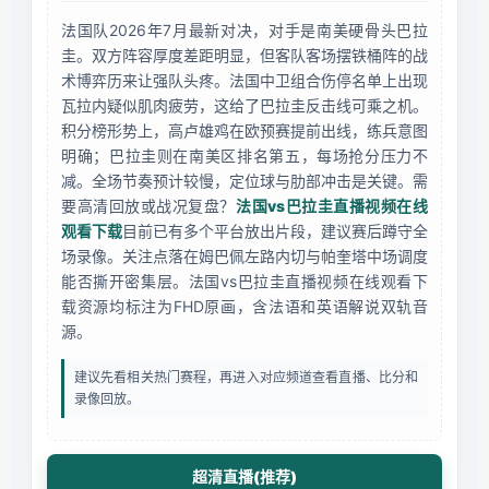
法国队2026年7月最新对决，对手是南美硬骨头巴拉
圭。双方阵容厚度差距明显，但客队客场摆铁桶阵的战
术博弈历来让强队头疼。法国中卫组合伤停名单上出现
瓦拉内疑似肌肉疲劳，这给了巴拉圭反击线可乘之机。
积分榜形势上，高卢雄鸡在欧预赛提前出线，练兵意图
明确；巴拉圭则在南美区排名第五，每场抢分压力不
减。全场节奏预计较慢，定位球与肋部冲击是关键。需
要高清回放或战况复盘？
法国vs巴拉圭直播视频在线
观看下载
目前已有多个平台放出片段，建议赛后蹲守全
场录像。关注点落在姆巴佩左路内切与帕奎塔中场调度
能否撕开密集层。法国vs巴拉圭直播视频在线观看下
载资源均标注为FHD原画，含法语和英语解说双轨音
源。
建议先看相关热门赛程，再进入对应频道查看直播、比分和
录像回放。
超清直播(推荐)