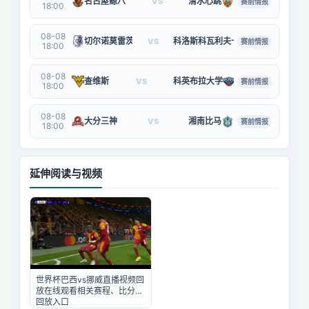
名古屋鲸八
清水心跳
VS
赛前情报
18:00
08-08
切尔诺莫雷茨
科洛斯科瓦利夫卡
VS
赛前情报
18:00
08-08
查维斯
科英布拉大学
VS
赛前情报
18:00
08-08
大分三神
湘南比马
VS
赛前情报
18:00
延伸阅读与视频
世界杯巴西vs挪威直播视频回
放在线观看相关赛程、比分与
回放入口