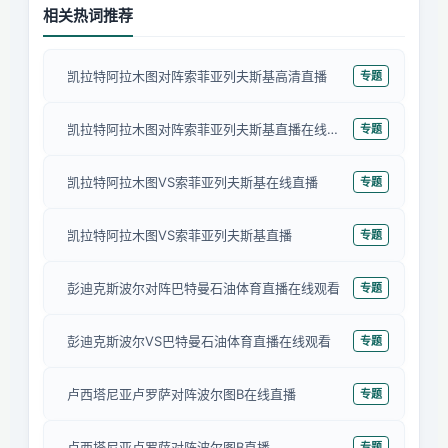
相关热词推荐
凯拉特阿拉木图对阵索菲亚列夫斯基高清直播
专题
凯拉特阿拉木图对阵索菲亚列夫斯基直播在线观看
专题
凯拉特阿拉木图VS索菲亚列夫斯基在线直播
专题
凯拉特阿拉木图VS索菲亚列夫斯基直播
专题
彭迪克斯波尔对阵巴特曼石油体育直播在线观看
专题
彭迪克斯波尔VS巴特曼石油体育直播在线观看
专题
卢西塔尼亚卢罗萨对阵波尔图B在线直播
专题
卢西塔尼亚卢罗萨对阵波尔图B直播
专题