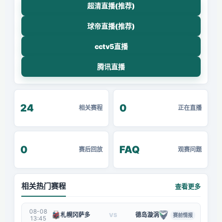
超清直播(推荐)
球帝直播(推荐)
cctv5直播
腾讯直播
24
0
相关赛程
正在直播
0
FAQ
赛后回放
观赛问题
相关热门赛程
查看更多
08-08
札幌冈萨多
德岛漩涡
VS
赛前情报
13:45