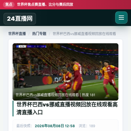
焦点
世界杯焦点赛直播、比分与赛后回放
24直播网
世界杯直播
/
热门专题
/
世界杯巴西vs挪威直播视频回放在线观看
世界杯巴西vs挪威直播视频回放在线观看 | 热度 181
世界杯巴西vs挪威直播视频回放在线观看高
清直播入口
最后快照：
2026年08月08日 12:58
浏览：189