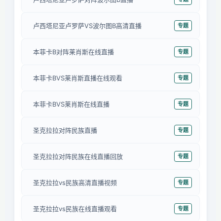
卢西塔尼亚卢罗萨VS波尔图B高清直播
专题
本菲卡B对阵莱肖斯在线直播
专题
本菲卡BVS莱肖斯直播在线观看
专题
本菲卡BVS莱肖斯在线直播
专题
圣克拉拉对阵民族直播
专题
圣克拉拉对阵民族在线直播回放
专题
圣克拉拉vs民族高清直播视频
专题
圣克拉拉vs民族在线直播观看
专题