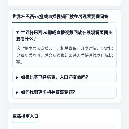
世界杯巴西vs挪威直播视频回放在线观看观赛问答
世界杯巴西vs挪威直播视频回放在线观看页面主
要看什么？
这里集中展示直播入口、相关赛程、开赛时间、实时比
分和赛后回放，适合从搜索结果进入后快速找到目标比
赛。
如果比赛已经结束，入口还有效吗？
如何找到更多相关赛事专题？
直播指南入口