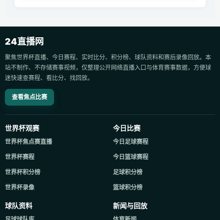
24直播网
聚焦世界杯直播、今日赛程、实时比分、积分榜、球队资料和赛后录像回放。本
站不制作、不存储赛事视频，仅整理公开网络直播入口与体育赛事数据，方便球
迷快速查赛程、看比分、找回放。
查看焦点比赛
世界杯观赛
今日比赛
世界杯焦点赛直播
今日足球赛程
世界杯赛程
今日篮球赛程
世界杯积分榜
足球积分榜
世界杯录像
篮球积分榜
球队资料
新闻与回放
足球球队库
体育新闻