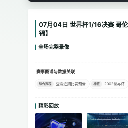
07月04日 世界杯1/16决赛 
锦】
全场完整录像
高清完整回放
赛事图谱与数据关联
查看近期比赛预告
2002世界杯
综合赛程
标签
精彩回放