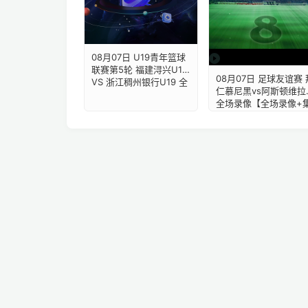
08月07日 U19青年篮球
联赛第5轮 福建浔兴U19
08月07日 足球友谊赛 
VS 浙江稠州银行U19 全
仁慕尼黑vs阿斯顿维拉
场录像【全场录像+集
全场录像【全场录像+
锦】
锦】