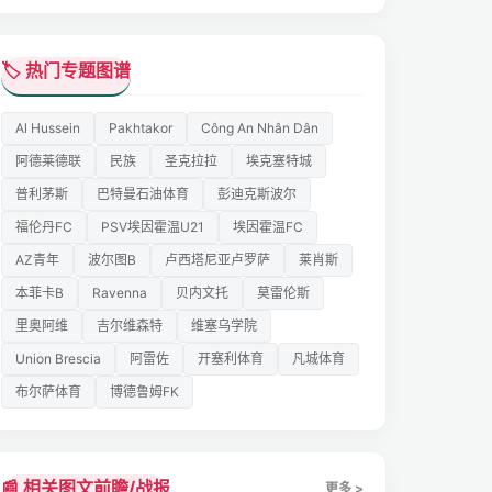
🏷️ 热门专题图谱
Al Hussein
Pakhtakor
Công An Nhân Dân
阿德莱德联
民族
圣克拉拉
埃克塞特城
普利茅斯
巴特曼石油体育
彭迪克斯波尔
福伦丹FC
PSV埃因霍温U21
埃因霍温FC
AZ青年
波尔图B
卢西塔尼亚卢罗萨
莱肖斯
本菲卡B
Ravenna
贝内文托
莫雷伦斯
里奥阿维
吉尔维森特
维塞乌学院
Union Brescia
阿雷佐
开塞利体育
凡城体育
布尔萨体育
博德鲁姆FK
📰 相关图文前瞻/战报
更多 >