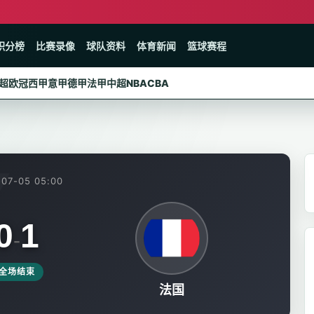
积分榜
比赛录像
球队资料
体育新闻
篮球赛程
超
欧冠
西甲
意甲
德甲
法甲
中超
NBA
CBA
07-05 05:00
0
1
-
全场结束
法国