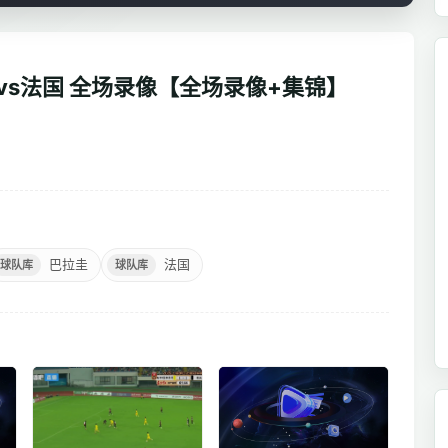
拉圭vs法国 全场录像【全场录像+集锦】
巴拉圭
法国
球队库
球队库