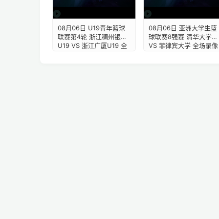
08月06日 U19青年篮球
08月06日 亚洲大学生篮
联赛第4轮 浙江稠州银行
球联赛8强赛 清华大学
U19 VS 浙江广厦U19 全
VS 菲律宾大学 全场录像
场录像【全场录像+集
【全场录像+集锦】
锦】