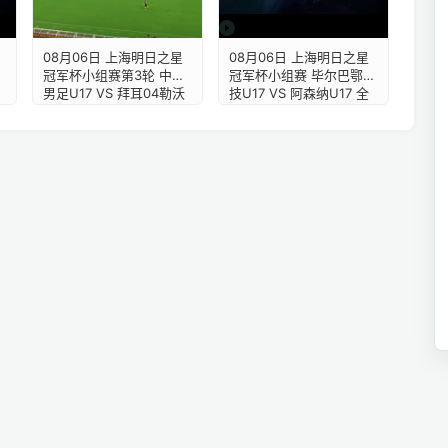
08月06日 上海明日之星
08月06日 上海明日之星
冠军杯小组赛第3轮 中国
冠军杯小组赛 毕尔巴鄂竞
男足U17 VS 拜耳04勒沃
技U17 VS 阿森纳U17 全
库森U17 全场录像【全场
场录像【全场录像+集
录像+集锦】
锦】