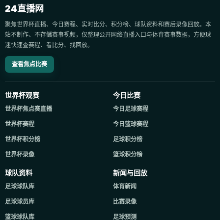
24直播网
聚焦世界杯直播、今日赛程、实时比分、积分榜、球队资料和赛后录像回放。本
站不制作、不存储赛事视频，仅整理公开网络直播入口与体育赛事数据，方便球
迷快速查赛程、看比分、找回放。
查看焦点比赛
世界杯观赛
今日比赛
世界杯焦点赛直播
今日足球赛程
世界杯赛程
今日篮球赛程
世界杯积分榜
足球积分榜
世界杯录像
篮球积分榜
球队资料
新闻与回放
足球球队库
体育新闻
足球球员库
比赛录像
篮球球队库
足球预测