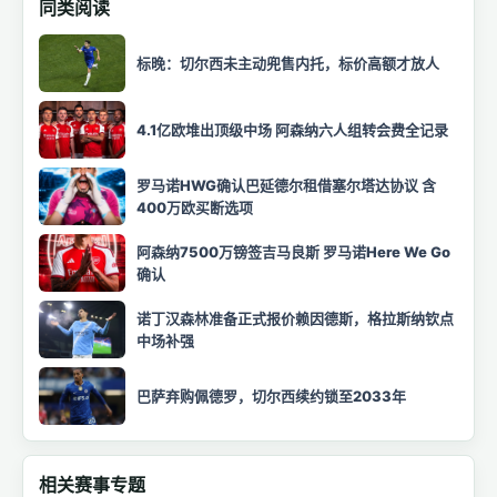
同类阅读
标晚：切尔西未主动兜售内托，标价高额才放人
4.1亿欧堆出顶级中场 阿森纳六人组转会费全记录
罗马诺HWG确认巴延德尔租借塞尔塔达协议 含
400万欧买断选项
阿森纳7500万镑签吉马良斯 罗马诺Here We Go
确认
诺丁汉森林准备正式报价赖因德斯，格拉斯纳钦点
中场补强
巴萨弃购佩德罗，切尔西续约锁至2033年
相关赛事专题