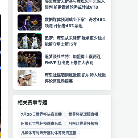
曝波库舍夫斯基与库班火车头深入
谈判 前雷霆首轮秀或转战VTB
数据媒体预测威少下家：奇才49%
领跑 开拓者45%紧追
追梦：库里从未降薪 我拿更少钱才
能留守勇士第15年
追梦谈杜兰特：加盟勇士赢两连
FMVP 打出史上最伟大表现
库里社媒晒训练近照 凯尔特人球迷
评论区现场招募
相关赛事专题
7月20日世界杯决赛直播
世界杯足球服直播
阿根廷世界杯预选赛名单
阿根廷世界杯短袖
凡城体育对阵开塞利体育高清直播