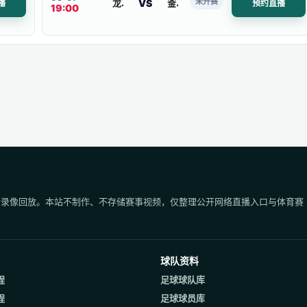
未开赛
VS
龙仁市
釜山偶像
播
预约直播
19:00
后录像回放。本站不制作、不存储赛事视频，仅整理公开网络直播入口与体育赛
球队资料
程
足球球队库
程
足球球员库