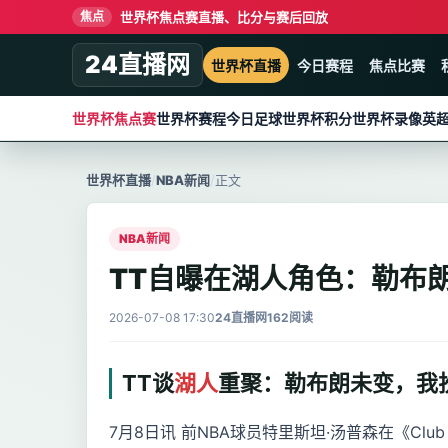
世界杯焦点赛直播、比分与赛后回放
焦点
24直播网
世界杯直播
今日赛程
焦点比赛
世界杯焦点赛
世界杯赛程
今日足球
世界杯积分
世界杯录像
英
世界杯直播
/
NBA新闻
/
正文
NBA新闻
TT自曝在湖人角色：勒布
2026-07-08 17:30
24直播网
162阅读
TT谈
湖人
重聚：勒布朗未变，我
7月8日讯 前NBA球员特里斯坦·汤普森在《Club 