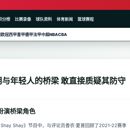
积分榜
比赛录像
球队资料
体育新闻
篮球赛程
超
欧冠
西甲
意甲
德甲
法甲
中超
NBA
CBA
朗与年轻人的桥梁 敢直接质疑其防守
扮演桥梁角色
Shay Shay》节目中，与评论员香农·夏普回顾了2021-22赛季