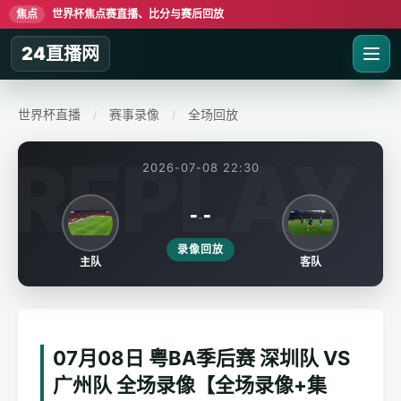
焦点
世界杯焦点赛直播、比分与赛后回放
24直播网
世界杯直播
赛事录像
全场回放
/
/
2026-07-08 22:30
-
-
-
录像回放
主队
客队
07月08日 粤BA季后赛 深圳队 VS
广州队 全场录像【全场录像+集