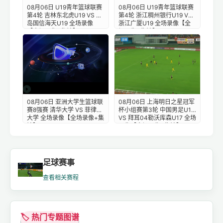
08月06日 U19青年篮球联赛
08月06日 U19青年篮球联赛
第4轮 吉林东北虎U19 VS 青
第4轮 浙江稠州银行U19 VS
岛国信海天U19 全场录像
浙江广厦U19 全场录像【全
【全场录像+集锦】
场录像+集锦】
08月06日 上海明日之星冠军
08月06日 亚洲大学生篮球联
杯小组赛第3轮 中国男足U17
赛8强赛 清华大学 VS 菲律宾
VS 拜耳04勒沃库森U17 全场
大学 全场录像【全场录像+集
录像【全场录像+集锦】
锦】
足球赛事
查看相关赛程
🏷️ 热门专题图谱