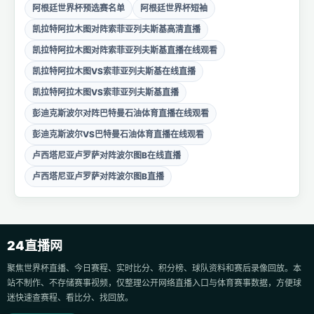
阿根廷世界杯预选赛名单
阿根廷世界杯短袖
凯拉特阿拉木图对阵索菲亚列夫斯基高清直播
凯拉特阿拉木图对阵索菲亚列夫斯基直播在线观看
凯拉特阿拉木图VS索菲亚列夫斯基在线直播
凯拉特阿拉木图VS索菲亚列夫斯基直播
彭迪克斯波尔对阵巴特曼石油体育直播在线观看
彭迪克斯波尔VS巴特曼石油体育直播在线观看
卢西塔尼亚卢罗萨对阵波尔图B在线直播
卢西塔尼亚卢罗萨对阵波尔图B直播
24直播网
聚焦世界杯直播、今日赛程、实时比分、积分榜、球队资料和赛后录像回放。本
站不制作、不存储赛事视频，仅整理公开网络直播入口与体育赛事数据，方便球
迷快速查赛程、看比分、找回放。