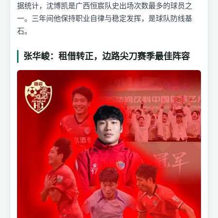
据统计，沈博凯是广西恒宸队史出场次数最多的球员之
一。三年间他保持职业自律与稳定发挥，是球队防线基
石。
张华峻：租借转正，边路尖刀赛季最佳阵容