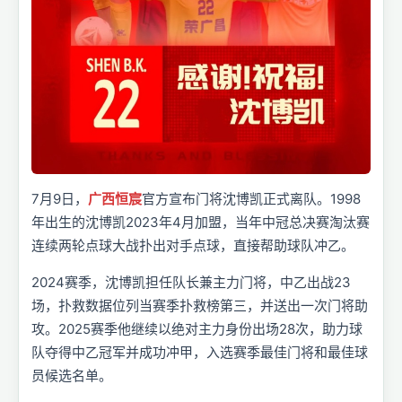
7月9日，
广西恒宸
官方宣布门将沈博凯正式离队。1998
年出生的沈博凯2023年4月加盟，当年中冠总决赛淘汰赛
连续两轮点球大战扑出对手点球，直接帮助球队冲乙。
2024赛季，沈博凯担任队长兼主力门将，中乙出战23
场，扑救数据位列当赛季扑救榜第三，并送出一次门将助
攻。2025赛季他继续以绝对主力身份出场28次，助力球
队夺得中乙冠军并成功冲甲，入选赛季最佳门将和最佳球
员候选名单。