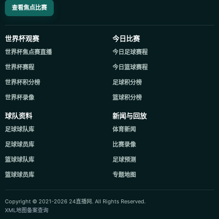
查看焦点比赛
世界杯观赛
今日比赛
世界杯焦点赛直播
今日足球赛程
世界杯赛程
今日篮球赛程
世界杯积分榜
足球积分榜
世界杯录像
篮球积分榜
球队资料
新闻与回放
足球球队库
体育新闻
足球球员库
比赛录像
篮球球队库
足球预测
篮球球员库
专题地图
Copyright © 2021-2026 24直播网. All Rights Reserved.
XML地图
备案查询