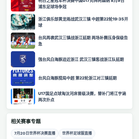
明日之星冠军杯决赛中国U17对阵阿森纳 8月9日
浦东足球场争冠
浙江俱乐部黄龙雨战武汉三镇 中超第22轮19:35开
球
台风再袭武汉三镇战浙江延期 两场补赛压身保级告
急
强台风白海豚迫近浙江 武汉三镇客战浙江队延期
台风白海豚搅局中超 第22轮浙江对三镇延期
U17国足点球淘汰河床晋级决赛，替补门将江宇涵
两次扑点
相关赛事专题
7月20日世界杯决赛直播
世界杯足球服直播