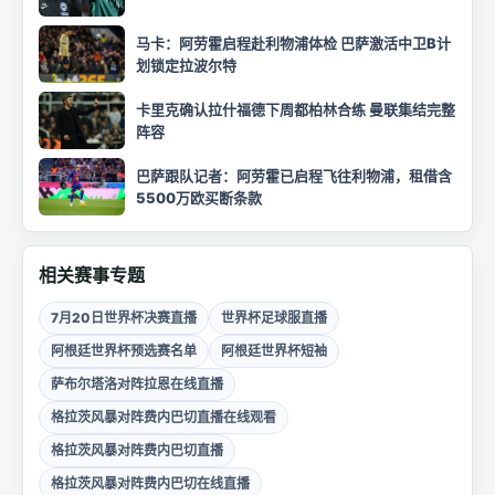
马卡：阿劳霍启程赴利物浦体检 巴萨激活中卫B计
划锁定拉波尔特
卡里克确认拉什福德下周都柏林合练 曼联集结完整
阵容
巴萨跟队记者：阿劳霍已启程飞往利物浦，租借含
5500万欧买断条款
相关赛事专题
7月20日世界杯决赛直播
世界杯足球服直播
阿根廷世界杯预选赛名单
阿根廷世界杯短袖
萨布尔塔洛对阵拉恩在线直播
格拉茨风暴对阵费内巴切直播在线观看
格拉茨风暴对阵费内巴切直播
格拉茨风暴对阵费内巴切在线直播