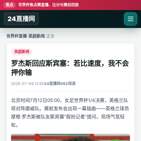
焦点
世界杯焦点赛直播、比分与赛后回放
24直播网
世界杯直播
/
英超新闻
/
正文
英超新闻
罗杰斯回应斯宾塞：若比速度，我不会
押你输
2026-07-09 12:50
24直播网
492阅读
北京时间7月12日05:00，女足世界杯1/4决赛，英格兰队
将对阵挪威队。赛前发布会出现一幕插曲——英格兰球员
摩根·罗杰斯被队友斯宾塞“假扮记者”提问，现场气氛轻
松。