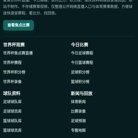
聚焦世界杯直播、今日赛程、实时比分、积分榜、球队资料和赛后录像回放。本
站不制作、不存储赛事视频，仅整理公开网络直播入口与体育赛事数据，方便球
迷快速查赛程、看比分、找回放。
查看焦点比赛
世界杯观赛
今日比赛
世界杯焦点赛直播
今日足球赛程
世界杯赛程
今日篮球赛程
世界杯积分榜
足球积分榜
世界杯录像
篮球积分榜
球队资料
新闻与回放
足球球队库
体育新闻
足球球员库
比赛录像
篮球球队库
足球预测
篮球球员库
专题地图