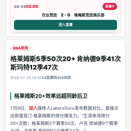
02:00
08-09
直播中
2 - 0
农业竞技
格梅斯竞技俱乐部
进入直播
NBA新闻
格莱姆斯5季50次20+ 肯纳德9季41次
斯玛特12季47次
2026-07-09 14:30
24直播网
458阅读
格莱姆斯20+效率远超同龄后卫
7月9日，
湖人
媒体人LakersGuru发布数据对比，直接点
出新援昆汀·格莱姆斯的得分爆发力。“生涯单场得分
20+次数：格莱姆斯5个赛季50次，卢克·肯纳德9个赛季
41次，马库斯·斯玛特12个赛季47次。”