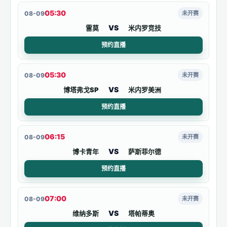
05:30
08-09
未开赛
VS
雷莫
米内罗竞技
预约直播
05:30
08-09
未开赛
VS
博塔弗戈SP
米内罗美洲
预约直播
06:15
08-09
未开赛
VS
博卡青年
萨斯菲尔德
预约直播
07:00
08-09
未开赛
VS
维纳多斯
塔帕蒂奥