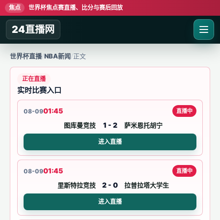
焦点
世界杯焦点赛直播、比分与赛后回放
24直播网
世界杯直播
/
NBA新闻
/
正文
正在直播
实时比赛入口
01:45
08-09
直播中
1 - 2
图库曼竞技
萨米恩托胡宁
进入直播
01:45
08-09
直播中
2 - 0
里斯特拉竞技
拉普拉塔大学生
进入直播