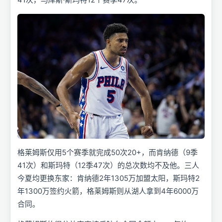
格莱姆斯仅用5个赛季就完成50次20+，而肯纳德（9季
41次）和斯玛特（12季47次）的总次数均不及他。三人
今夏均更换东家：肯纳德2年1305万加盟太阳，斯玛特2
年1300万签约火箭，格莱姆斯则从湖人拿到4年6000万
合同。