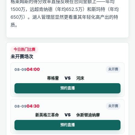
格莱姆斯的得分效率直接反映在合同金额上——年均
1500万，远超肯纳德（年均652.5万）和斯玛特（年均
650万）。湖人管理层显然更看重其年轻化高产出的特
质。
今日热门比赛
未开赛场次
04:00
08-09
未开赛
VS
蒂格雷
河床
预约直播
04:30
08-09
未开赛
VS
新英格兰革命
休斯顿迪纳摩
预约直播