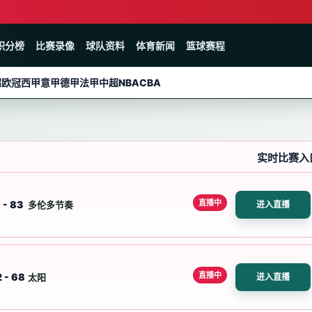
积分榜
比赛录像
球队资料
体育新闻
篮球赛程
超
欧冠
西甲
意甲
德甲
法甲
中超
NBA
CBA
实时比赛入
直播中
 - 83
多伦多节奏
进入直播
直播中
 - 68
太阳
进入直播