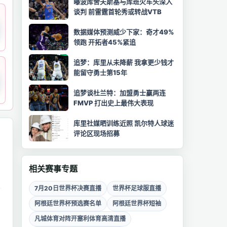
曝波库舍夫斯基与库班火车头深入
谈判 前雷霆首轮秀或转战VTB
数据媒体预测威少下家：奇才49%
领跑 开拓者45%紧追
追梦：库里从未降薪 我拿更少钱才
能留守勇士第15年
追梦谈杜兰特：加盟勇士赢两连
FMVP 打出史上最伟大表现
库里社媒晒训练近照 凯尔特人球迷
评论区现场招募
相关赛事专题
7月20日世界杯决赛直播
世界杯足球服直播
阿根廷世界杯预选赛名单
阿根廷世界杯短袖
凡城体育对阵开塞利体育高清直播