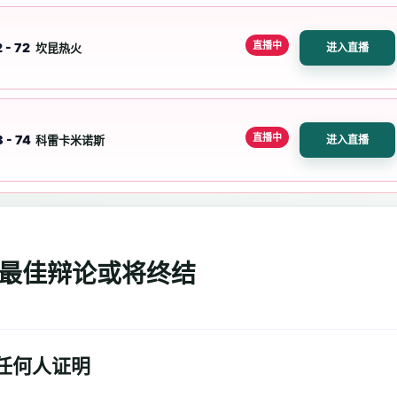
直播中
 - 72
坎昆热火
进入直播
直播中
 - 74
科雷卡米诺斯
进入直播
最佳辩论或将终结
向任何人证明