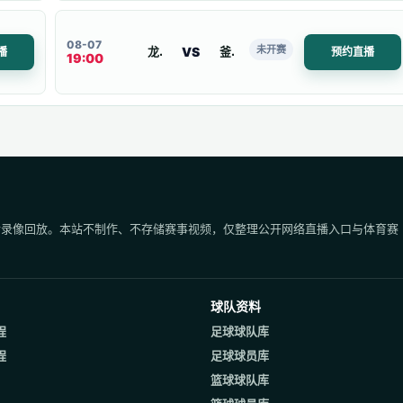
08-07
未开赛
VS
龙仁市
釜山偶像
播
预约直播
19:00
后录像回放。本站不制作、不存储赛事视频，仅整理公开网络直播入口与体育赛
球队资料
程
足球球队库
程
足球球员库
篮球球队库