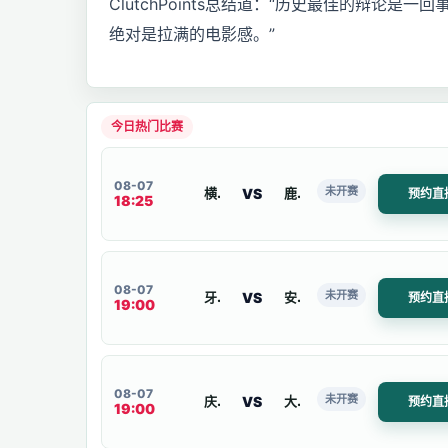
ClutchPoints总结道：“历史最佳的辩论
绝对是拉满的电影感。”
今日热门比赛
08-07
未开赛
VS
横滨水手
鹿岛
预约直
18:25
08-07
未开赛
VS
牙山木槿花
安山绿人
预约直
19:00
08-07
未开赛
VS
庆南FC
大邱FC
预约直
19:00