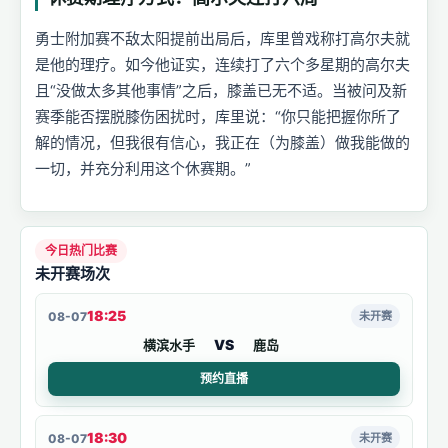
勇士附加赛不敌太阳提前出局后，库里曾戏称打高尔夫就
是他的理疗。如今他证实，连续打了六个多星期的高尔夫
且“没做太多其他事情”之后，膝盖已无不适。当被问及新
赛季能否摆脱膝伤困扰时，库里说：“你只能把握你所了
解的情况，但我很有信心，我正在（为膝盖）做我能做的
一切，并充分利用这个休赛期。”
今日热门比赛
未开赛场次
18:25
08-07
未开赛
VS
横滨水手
鹿岛
预约直播
18:30
08-07
未开赛