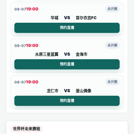
19:00
08-07
未开赛
VS
华城
首尔衣恋FC
预约直播
19:00
08-07
未开赛
VS
水原三星蓝翼
金海市
预约直播
19:00
08-07
未开赛
VS
龙仁市
釜山偶像
预约直播
世界杯未来赛程