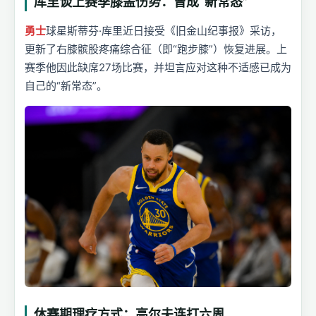
库里谈上赛季膝盖伤势：曾成“新常态”
勇士
球星斯蒂芬·库里近日接受《旧金山纪事报》采访，
更新了右膝髌股疼痛综合征（即“跑步膝”）恢复进展。上
赛季他因此缺席27场比赛，并坦言应对这种不适感已成为
自己的“新常态”。
休赛期理疗方式：高尔夫连打六周