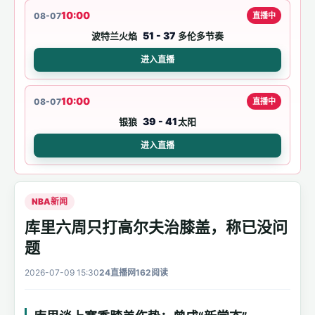
10:00
08-07
直播中
51 - 37
波特兰火焰
多伦多节奏
进入直播
10:00
08-07
直播中
39 - 41
银狼
太阳
进入直播
NBA新闻
库里六周只打高尔夫治膝盖，称已没问
题
2026-07-09 15:30
24直播网
162阅读