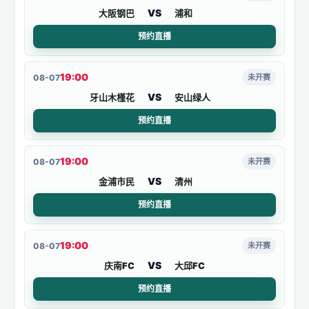
VS
大阪钢巴
浦和
预约直播
19:00
08-07
未开赛
VS
牙山木槿花
安山绿人
预约直播
19:00
08-07
未开赛
VS
金浦市民
清州
预约直播
19:00
08-07
未开赛
VS
庆南FC
大邱FC
预约直播