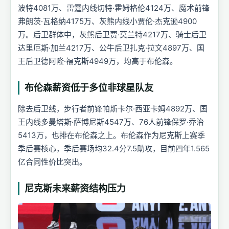
波特4081万、雷霆内线切特·霍姆格伦4124万、魔术前锋
弗朗茨·瓦格纳4175万、灰熊内线小贾伦·杰克逊4900
万。后卫群体中，灰熊后卫贾·莫兰特4217万、骑士后卫
达里厄斯·加兰4217万、公牛后卫扎克·拉文4897万、国
王后卫德阿隆·福克斯4949万，均高于布伦森。
布伦森薪资低于多位非球星队友
除去后卫线，步行者前锋帕斯卡尔·西亚卡姆4892万、国
王内线多曼塔斯·萨博尼斯4547万、76人前锋保罗·乔治
5413万，也排在布伦森之上。布伦森作为尼克斯上赛季
季后赛核心，季后赛场均32.4分7.5助攻，目前四年1.565
亿合同性价比突出。
尼克斯未来薪资结构压力