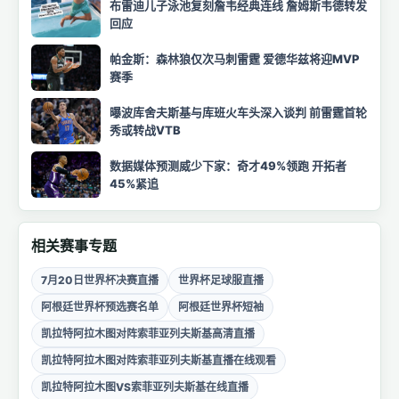
布雷迪儿子泳池复刻詹韦经典连线 詹姆斯韦德转发
回应
帕金斯：森林狼仅次马刺雷霆 爱德华兹将迎MVP
赛季
曝波库舍夫斯基与库班火车头深入谈判 前雷霆首轮
秀或转战VTB
数据媒体预测威少下家：奇才49%领跑 开拓者
45%紧追
相关赛事专题
7月20日世界杯决赛直播
世界杯足球服直播
阿根廷世界杯预选赛名单
阿根廷世界杯短袖
凯拉特阿拉木图对阵索菲亚列夫斯基高清直播
凯拉特阿拉木图对阵索菲亚列夫斯基直播在线观看
凯拉特阿拉木图VS索菲亚列夫斯基在线直播