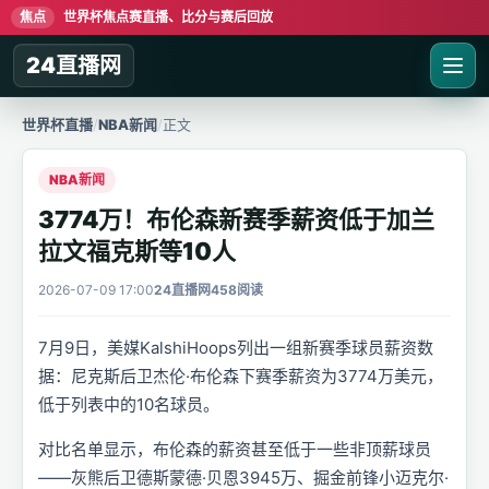
焦点
世界杯焦点赛直播、比分与赛后回放
24直播网
世界杯直播
/
NBA新闻
/
正文
NBA新闻
3774万！布伦森新赛季薪资低于加兰
拉文福克斯等10人
2026-07-09 17:00
24直播网
458阅读
7月9日，美媒KalshiHoops列出一组新赛季球员薪资数
据：尼克斯后卫杰伦·布伦森下赛季薪资为3774万美元，
低于列表中的10名球员。
对比名单显示，布伦森的薪资甚至低于一些非顶薪球员
——灰熊后卫德斯蒙德·贝恩3945万、掘金前锋小迈克尔·