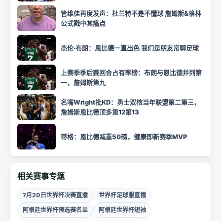
管维佳再度发声：杜兰特不是不懂球 詹姆斯&格林
公式戳中其痛点
杰伦·布朗：恩比德一直出色 我们是朋友常聊足球
上赛季季后赛回合占有率榜：布朗与恩比德并列第
一，詹姆斯第九
名嘴Wright批KD：勇士双核当年联盟第二第三，
詹姆斯恩比德顶多第12第13
蒂格：恩比德减重50磅，健康即新赛季MVP
相关赛事专题
7月20日世界杯决赛直播
世界杯足球服直播
阿根廷世界杯预选赛名单
阿根廷世界杯短袖