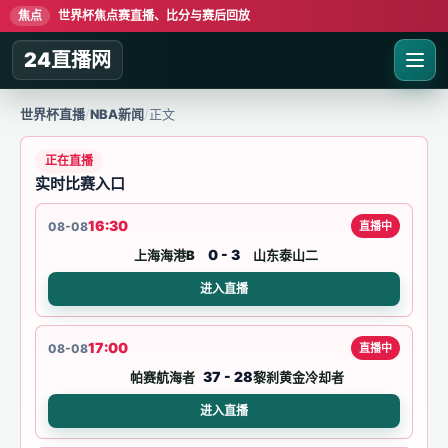
焦点
世界杯焦点赛直播、比分与赛后回放
24直播网
世界杯直播
/
NBA新闻
/
正文
正在直播
实时比赛入口
16:30
08-08
直播中
0 - 3
上海海港B
山东泰山二
进入直播
17:00
08-08
直播中
37 - 28
帕赛航海者
黎刹黄金冷却者
进入直播