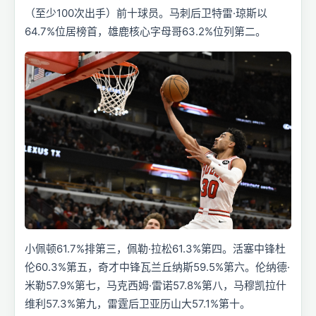
（至少100次出手）前十球员。马刺后卫特雷·琼斯以
64.7%位居榜首，雄鹿核心字母哥63.2%位列第二。
小佩顿61.7%排第三，佩勒·拉松61.3%第四。活塞中锋杜
伦60.3%第五，奇才中锋瓦兰丘纳斯59.5%第六。伦纳德·
米勒57.9%第七，马克西姆·雷诺57.8%第八，马穆凯拉什
维利57.3%第九，雷霆后卫亚历山大57.1%第十。