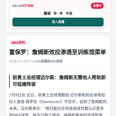
17:00
08-09
直播中
0 - 0
磐城
今治
进入直播
NBA新闻
富保罗：詹姆斯效应渗透至训练馆菜单
2026-07-09 17:40
24直播网
492阅读
前勇士总经理迈尔斯：詹姆斯无需他人帮助即
可组建阵容
7月9日讯 近日，前勇士总经理鲍勃·迈尔斯和知名体育经
纪人里奇·保罗在《Gameover》节目中，谈到了詹姆斯的
未来。迈尔斯表示：“他可能比任何其他球员都认识更多
的NBA球员。他去过每个城市。他拥有最高的篮球智商。