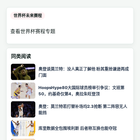
世界杯未来赛程
查看世界杯赛程专题
同类阅读
奥登谈莫兰特：没人真正了解他 盼其重拾谦逊再成
门面
HoopsHype80大国际球员榜单引争议：文班第
50，约基奇仅第4，奥拉朱旺登顶
奥登：莫兰特若打替补场均2.3抢断 第二阵容无人
能挡
库里数据全包围埃利斯 后者称互换也能夺冠