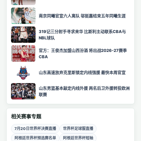
南京同曦官宣六人离队 邬挺嘉结束五年同曦生涯
319记三分射手寻求来华 比斯利主动联系CBA与
NBL球队
官方：王俊杰加盟山西汾酒 将出战2026-27赛季
CBA
山东高速放弃克里斯锁定内线强援 最快本周官宣
山东男篮基本敲定内线外援 两名后卫外援转投欧洲
联赛
相关赛事专题
7月20日世界杯决赛直播
世界杯足球服直播
阿根廷世界杯预选赛名单
阿根廷世界杯短袖