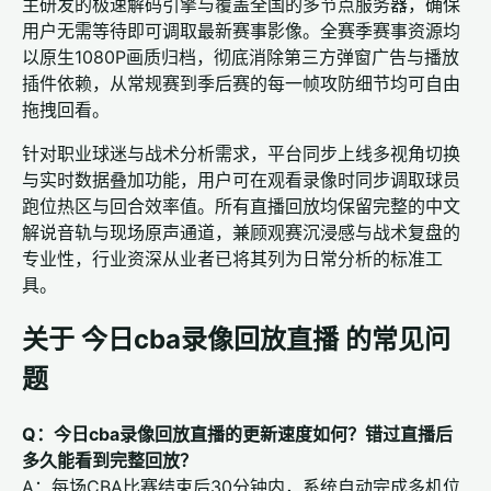
主研发的极速解码引擎与覆盖全国的多节点服务器，确保
用户无需等待即可调取最新赛事影像。全赛季赛事资源均
以原生1080P画质归档，彻底消除第三方弹窗广告与播放
插件依赖，从常规赛到季后赛的每一帧攻防细节均可自由
拖拽回看。
针对职业球迷与战术分析需求，平台同步上线多视角切换
与实时数据叠加功能，用户可在观看录像时同步调取球员
跑位热区与回合效率值。所有直播回放均保留完整的中文
解说音轨与现场原声通道，兼顾观赛沉浸感与战术复盘的
专业性，行业资深从业者已将其列为日常分析的标准工
具。
关于 今日cba录像回放直播 的常见问
题
Q：今日cba录像回放直播的更新速度如何？错过直播后
多久能看到完整回放？
A：每场CBA比赛结束后30分钟内，系统自动完成多机位