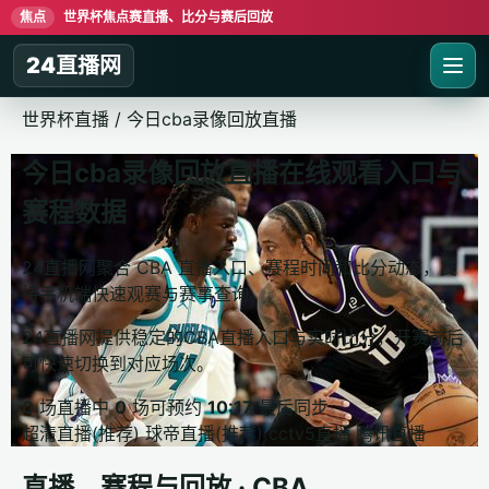
焦点
世界杯焦点赛直播、比分与赛后回放
24直播网
世界杯直播
/
今日cba录像回放直播
今日cba录像回放直播在线观看入口与
赛程数据
24直播网聚合 CBA 直播入口、赛程时间和比分动态，支
持手机端快速观赛与赛事查询。
24直播网提供稳定的CBA直播入口与实时比分，开赛前后
可快速切换到对应场次。
0
场直播中
0
场可预约
10:17
最后同步
超清直播(推荐)
球帝直播(推荐)
cctv5直播
腾讯直播
直播、赛程与回放 · CBA