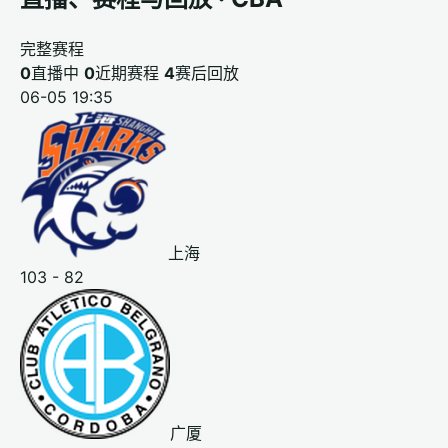
完整赛程
0
直播中
0
近期赛程
4
赛后回放
06-05 19:35
上海
103 - 82
广厦